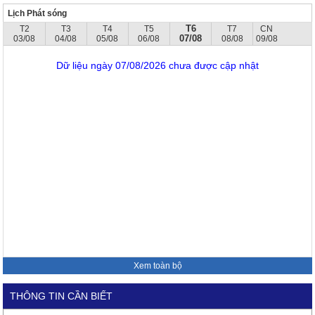
Lịch Phát sóng
T6
T2
T3
T4
T5
T7
CN
07/08
03/08
04/08
05/08
06/08
08/08
09/08
Dữ liệu ngày 07/08/2026 chưa được cập nhật
Xem toàn bộ
THÔNG TIN CẦN BIẾT