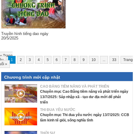
Truyền hình tiếng dao ngày
20/5/2025
«
Trang
ầu
1
2
3
4
5
6
7
8
9
10
...
33
Trang
uối
»
Chương trình mới cập nhật
CAO BẰNG TIỀM NĂNG VÀ PHÁT TRIỂN
Chuyên mục Cao Bằng tiềm năng và phát triển ngày
13/7/2025: Sáp nhập xã - tạo dư địa mới để phát
triển
THI ĐUA YÊU NƯỚC
Chuyên mục Thi đua yêu nước ngày 13/7/2025: CCB
làm kinh tế giỏi, sống nghĩa tình
THỜI SỰ