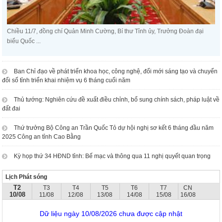
Chiều 11/7, đồng chí Quản Minh Cường, Bí thư Tỉnh ủy, Trưởng Đoàn đại
biểu Quốc ...
Ban Chỉ đạo về phát triển khoa học, công nghệ, đổi mới sáng tạo và chuyển
đổi số tỉnh triển khai nhiệm vụ 6 tháng cuối năm
Thủ tướng: Nghiên cứu đề xuất điều chỉnh, bổ sung chính sách, pháp luật về
đất đai
Thứ trưởng Bộ Công an Trần Quốc Tỏ dự hội nghị sơ kết 6 tháng đầu năm
2025 Công an tỉnh Cao Bằng
Kỳ họp thứ 34 HĐND tỉnh: Bế mạc và thông qua 11 nghị quyết quan trọng
Lịch Phát sóng
T2
T3
T4
T5
T6
T7
CN
10/08
11/08
12/08
13/08
14/08
15/08
16/08
Dữ liệu ngày 10/08/2026 chưa được cập nhật