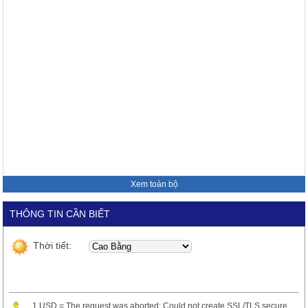
Xem toàn bộ
THÔNG TIN CẦN BIẾT
Thời tiết:
1 USD = The request was aborted: Could not create SSL/TLS secure