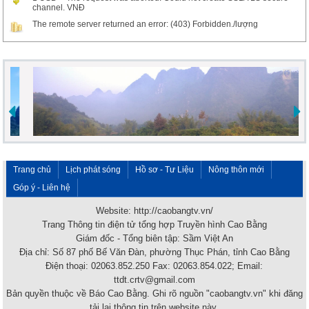
channel. VNĐ
The remote server returned an error: (403) Forbidden./lượng
Trang chủ
Lịch phát sóng
Hồ sơ - Tư Liệu
Nông thôn mới
Góp ý - Liên hệ
Website: http://caobangtv.vn/
Trang Thông tin điện tử tổng hợp Truyền hình Cao Bằng
Giám đốc - Tổng biên tập: Sầm Việt An
Địa chỉ: Số 87 phố Bế Văn Đàn, phường Thục Phán, tỉnh Cao Bằng
Điện thoại: 02063.852.250 Fax: 02063.854.022; Email:
ttdt.crtv@gmail.com
Bản quyền thuộc về Báo Cao Bằng. Ghi rõ nguồn "caobangtv.vn" khi đăng
tải lại thông tin trên website này.