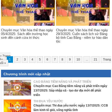
Chuyên mục Văn hóa thể thao ngày
Chuyên mục Văn hóa thể thao ngày
05/4/2025: Sách đến trường học
29/3/2025: Cuốn sách lịch sử Đảng
sinh đến cánh cửa tri thức
bộ tỉnh Cao Bằng - niềm tự hào dân
tộc
«
Trang
ầu
1
2
3
4
5
6
7
8
9
10
...
21
Trang
uối
»
Chương trình mới cập nhật
CAO BẰNG TIỀM NĂNG VÀ PHÁT TRIỂN
Chuyên mục Cao Bằng tiềm năng và phát triển ngày
13/7/2025: Sáp nhập xã - tạo dư địa mới để phát
triển
THI ĐUA YÊU NƯỚC
Chuyên mục Thi đua yêu nước ngày 13/7/2025: CCB
làm kinh tế giỏi, sống nghĩa tình