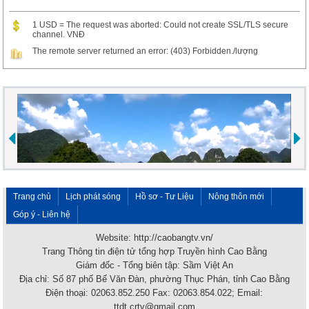
1 USD = The request was aborted: Could not create SSL/TLS secure
channel. VNĐ
The remote server returned an error: (403) Forbidden./lượng
Trang chủ
Lịch phát sóng
Hồ sơ - Tư Liệu
Nông thôn mới
Góp ý - Liên hệ
Website: http://caobangtv.vn/
Trang Thông tin điện tử tổng hợp Truyền hình Cao Bằng
Giám đốc - Tổng biên tập: Sầm Việt An
Địa chỉ: Số 87 phố Bế Văn Đàn, phường Thục Phán, tỉnh Cao Bằng
Điện thoại: 02063.852.250 Fax: 02063.854.022; Email:
ttdt.crtv@gmail.com