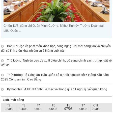
Chiều 11/7, đồng chí Quản Minh Cường, Bí thư Tỉnh ủy, Trưởng Đoàn đại
biểu Quốc ...
Ban Chỉ đạo về phát triển khoa học, công nghệ, đổi mới sáng tạo và chuyển
đổi số tỉnh triển khai nhiệm vụ 6 tháng cuối năm
Thủ tướng: Nghiên cứu đề xuất điều chỉnh, bổ sung chính sách, pháp luật về
đất đai
Thứ trưởng Bộ Công an Trần Quốc Tỏ dự hội nghị sơ kết 6 tháng đầu năm
2025 Công an tỉnh Cao Bằng
Kỳ họp thứ 34 HĐND tỉnh: Bế mạc và thông qua 11 nghị quyết quan trọng
Lịch Phát sóng
T6
T2
T3
T4
T5
T7
CN
07/08
03/08
04/08
05/08
06/08
08/08
09/08