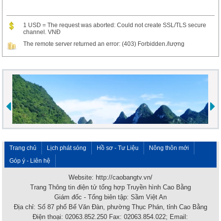
1 USD = The request was aborted: Could not create SSL/TLS secure
channel. VNĐ
The remote server returned an error: (403) Forbidden./lượng
Trang chủ
Lịch phát sóng
Hồ sơ - Tư Liệu
Nông thôn mới
Góp ý - Liên hệ
Website: http://caobangtv.vn/
Trang Thông tin điện tử tổng hợp Truyền hình Cao Bằng
Giám đốc - Tổng biên tập: Sầm Việt An
Địa chỉ: Số 87 phố Bế Văn Đàn, phường Thục Phán, tỉnh Cao Bằng
Điện thoại: 02063.852.250 Fax: 02063.854.022; Email: