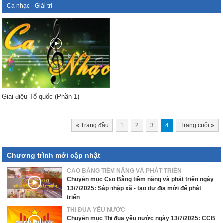
Ca nhạc - Giải trí
Giai điệu Tổ quốc (Phần 1)
«
Trang đầu
1
2
3
4
Trang cuối
»
Chương trình mới cập nhật
CAO BẰNG TIỀM NĂNG VÀ PHÁT TRIỂN
Chuyên mục Cao Bằng tiềm năng và phát triển ngày
13/7/2025: Sáp nhập xã - tạo dư địa mới để phát
triển
THI ĐUA YÊU NƯỚC
Chuyên mục Thi đua yêu nước ngày 13/7/2025: CCB