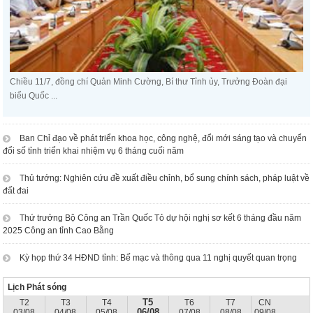
Chiều 11/7, đồng chí Quản Minh Cường, Bí thư Tỉnh ủy, Trưởng Đoàn đại
biểu Quốc ...
Ban Chỉ đạo về phát triển khoa học, công nghệ, đổi mới sáng tạo và chuyển
đổi số tỉnh triển khai nhiệm vụ 6 tháng cuối năm
Thủ tướng: Nghiên cứu đề xuất điều chỉnh, bổ sung chính sách, pháp luật về
đất đai
Thứ trưởng Bộ Công an Trần Quốc Tỏ dự hội nghị sơ kết 6 tháng đầu năm
2025 Công an tỉnh Cao Bằng
Kỳ họp thứ 34 HĐND tỉnh: Bế mạc và thông qua 11 nghị quyết quan trọng
Lịch Phát sóng
T5
T2
T3
T4
T6
T7
CN
06/08
03/08
04/08
05/08
07/08
08/08
09/08