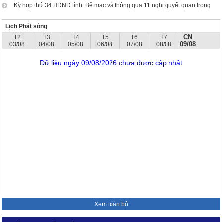
Kỳ họp thứ 34 HĐND tỉnh: Bế mạc và thông qua 11 nghị quyết quan trọng
Lịch Phát sóng
CN
T2
T3
T4
T5
T6
T7
09/08
03/08
04/08
05/08
06/08
07/08
08/08
Dữ liệu ngày 09/08/2026 chưa được cập nhật
Xem toàn bộ