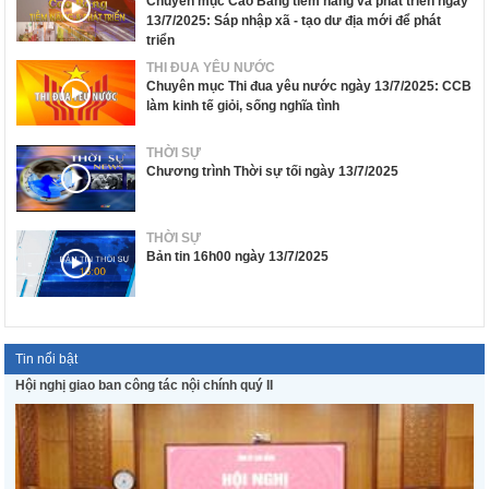
Chuyên mục Cao Bằng tiềm năng và phát triển ngày
13/7/2025: Sáp nhập xã - tạo dư địa mới để phát
triển
THI ĐUA YÊU NƯỚC
Chuyên mục Thi đua yêu nước ngày 13/7/2025: CCB
làm kinh tế giỏi, sống nghĩa tình
THỜI SỰ
Chương trình Thời sự tối ngày 13/7/2025
THỜI SỰ
Bản tin 16h00 ngày 13/7/2025
Tin nổi bật
Hội nghị giao ban công tác nội chính quý II