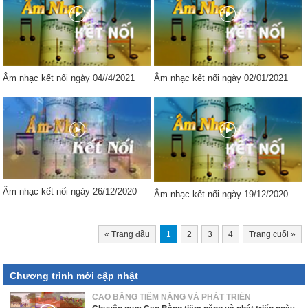
Âm nhạc kết nối ngày 04//4/2021
Âm nhạc kết nối ngày 02/01/2021
Âm nhạc kết nối ngày 26/12/2020
Âm nhạc kết nối ngày 19/12/2020
«
Trang đầu
1
2
3
4
Trang cuối
»
Chương trình mới cập nhật
CAO BẰNG TIỀM NĂNG VÀ PHÁT TRIỂN