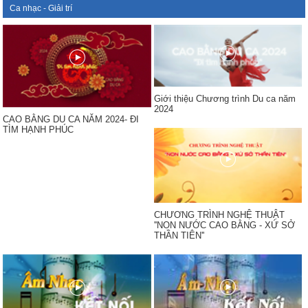
Ca nhạc - Giải trí
Giới thiệu Chương trình Du ca năm
2024
CAO BẰNG DU CA NĂM 2024- ĐI
TÌM HẠNH PHÚC
CHƯƠNG TRÌNH NGHỆ THUẬT
''NON NƯỚC CAO BẰNG - XỨ SỞ
THẦN TIÊN''