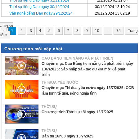
Thời sự tiếng Dao ngày 31/12/2024
1/1/2025 01:12:04
Thời sự tiếng Dao ngày 30/12/2024
30/12/2024 13:10:24
Văn nghệ tiếng Dao ngày 29/12/2024
29/12/2024 13:02:19
«
Trang
ầu
1
2
3
4
5
6
7
8
9
10
...
75
Trang
uối
»
Chương trình mới cập nhật
CAO BẰNG TIỀM NĂNG VÀ PHÁT TRIỂN
Chuyên mục Cao Bằng tiềm năng và phát triển ngày
13/7/2025: Sáp nhập xã - tạo dư địa mới để phát
triển
THI ĐUA YÊU NƯỚC
Chuyên mục Thi đua yêu nước ngày 13/7/2025: CCB
làm kinh tế giỏi, sống nghĩa tình
THỜI SỰ
Chương trình Thời sự tối ngày 13/7/2025
THỜI SỰ
Bản tin 16h00 ngày 13/7/2025