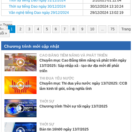
Thời sự tiếng Dao ngày 31/12/2024
1/1/2025 01:12:04
Thời sự tiếng Dao ngày 30/12/2024
30/12/2024 13:10:24
Văn nghệ tiếng Dao ngày 29/12/2024
29/12/2024 13:02:19
«
Trang
ầu
1
2
3
4
5
6
7
8
9
10
...
75
Trang
uối
»
Chương trình mới cập nhật
CAO BẰNG TIỀM NĂNG VÀ PHÁT TRIỂN
Chuyên mục Cao Bằng tiềm năng và phát triển ngày
13/7/2025: Sáp nhập xã - tạo dư địa mới để phát
triển
THI ĐUA YÊU NƯỚC
Chuyên mục Thi đua yêu nước ngày 13/7/2025: CCB
làm kinh tế giỏi, sống nghĩa tình
THỜI SỰ
Chương trình Thời sự tối ngày 13/7/2025
THỜI SỰ
Bản tin 16h00 ngày 13/7/2025