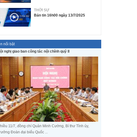
THỜI SỰ
Bản tin 16h00 ngày 13/7/2025
in nổi bật
ội nghị giao ban công tác nội chính quý II
hiều 11/7, đồng chí Quản Minh Cường, Bí thư Tỉnh ủy,
rưởng Đoàn đại biểu Quốc ...