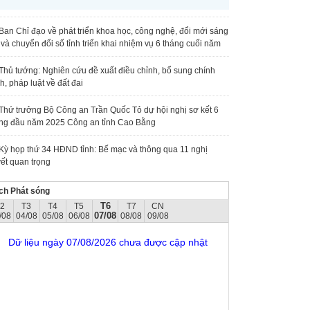
Ban Chỉ đạo về phát triển khoa học, công nghệ, đổi mới sáng
 và chuyển đổi số tỉnh triển khai nhiệm vụ 6 tháng cuối năm
Thủ tướng: Nghiên cứu đề xuất điều chỉnh, bổ sung chính
h, pháp luật về đất đai
Thứ trưởng Bộ Công an Trần Quốc Tỏ dự hội nghị sơ kết 6
ng đầu năm 2025 Công an tỉnh Cao Bằng
Kỳ họp thứ 34 HĐND tỉnh: Bế mạc và thông qua 11 nghị
ết quan trọng
ch Phát sóng
T6
T2
T3
T4
T5
T7
CN
07/08
/08
04/08
05/08
06/08
08/08
09/08
Dữ liệu ngày 07/08/2026 chưa được cập nhật