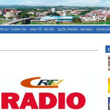
ỜI SỰ - CHÍNH TRỊ
KINH TẾ - XÃ HỘI
QUỐC PHÒNG - AN NINH
KHOA GI
C