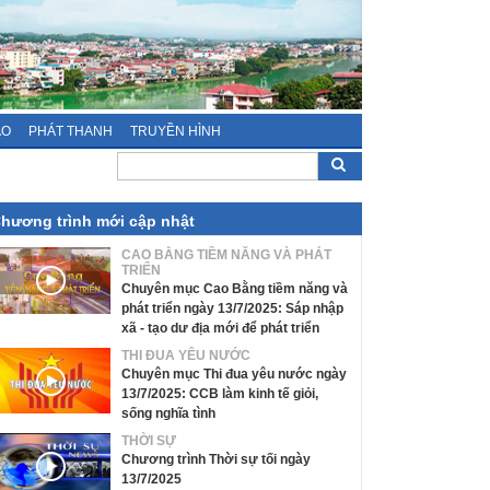
ÁO
PHÁT THANH
TRUYỀN HÌNH
hương trình mới cập nhật
CAO BẰNG TIỀM NĂNG VÀ PHÁT
TRIỂN
Chuyên mục Cao Bằng tiềm năng và
phát triển ngày 13/7/2025: Sáp nhập
xã - tạo dư địa mới để phát triển
THI ĐUA YÊU NƯỚC
Chuyên mục Thi đua yêu nước ngày
13/7/2025: CCB làm kinh tế giỏi,
sống nghĩa tình
THỜI SỰ
Chương trình Thời sự tối ngày
13/7/2025