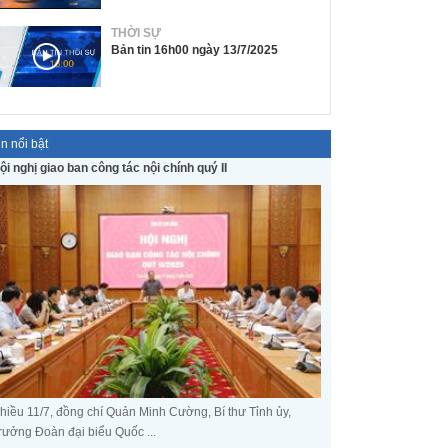
THỜI SỰ
Bản tin 16h00 ngày 13/7/2025
in nổi bật
ội nghị giao ban công tác nội chính quý II
hiều 11/7, đồng chí Quản Minh Cường, Bí thư Tỉnh ủy,
rưởng Đoàn đại biểu Quốc ...