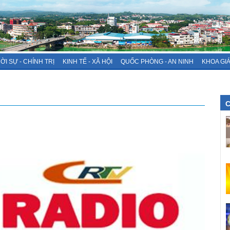
ỜI SỰ - CHÍNH TRỊ
KINH TẾ - XÃ HỘI
QUỐC PHÒNG - AN NINH
KHOA GI
C