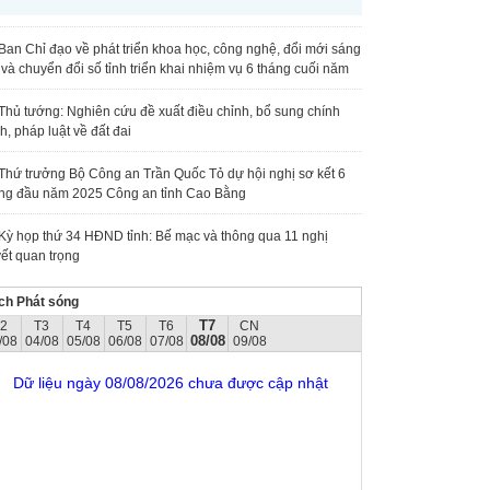
Ban Chỉ đạo về phát triển khoa học, công nghệ, đổi mới sáng
 và chuyển đổi số tỉnh triển khai nhiệm vụ 6 tháng cuối năm
Thủ tướng: Nghiên cứu đề xuất điều chỉnh, bổ sung chính
h, pháp luật về đất đai
Thứ trưởng Bộ Công an Trần Quốc Tỏ dự hội nghị sơ kết 6
ng đầu năm 2025 Công an tỉnh Cao Bằng
Kỳ họp thứ 34 HĐND tỉnh: Bế mạc và thông qua 11 nghị
ết quan trọng
ch Phát sóng
T7
T2
T3
T4
T5
T6
CN
08/08
/08
04/08
05/08
06/08
07/08
09/08
Dữ liệu ngày 08/08/2026 chưa được cập nhật