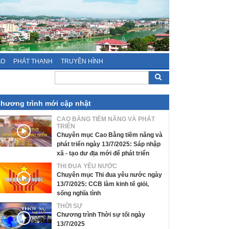
ÁO
PHÁT THANH
TRUYỀN HÌNH
hương trình mới cập nhật
CAO BẰNG TIỀM NĂNG VÀ PHÁT
TRIỂN
Chuyên mục Cao Bằng tiềm năng và
phát triển ngày 13/7/2025: Sáp nhập
xã - tạo dư địa mới để phát triển
THI ĐUA YÊU NƯỚC
Chuyên mục Thi đua yêu nước ngày
13/7/2025: CCB làm kinh tế giỏi,
sống nghĩa tình
THỜI SỰ
Chương trình Thời sự tối ngày
13/7/2025