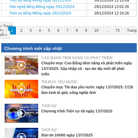
Thời sự tiếng Mông ngày 30/12/2024
30/12/2024 13:10:09
Văn nghệ tiếng Mông ngày 29/12/2024
29/12/2024 13:02:26
Thời sự tiếng Mông ngày 28/12/2024
28/12/2024 12:16:26
«
Trang
ầu
1
2
3
4
5
6
7
8
9
10
...
75
Trang
uối
»
Chương trình mới cập nhật
CAO BẰNG TIỀM NĂNG VÀ PHÁT TRIỂN
Chuyên mục Cao Bằng tiềm năng và phát triển ngày
13/7/2025: Sáp nhập xã - tạo dư địa mới để phát
triển
THI ĐUA YÊU NƯỚC
Chuyên mục Thi đua yêu nước ngày 13/7/2025: CCB
làm kinh tế giỏi, sống nghĩa tình
THỜI SỰ
Chương trình Thời sự tối ngày 13/7/2025
THỜI SỰ
Bản tin 16h00 ngày 13/7/2025