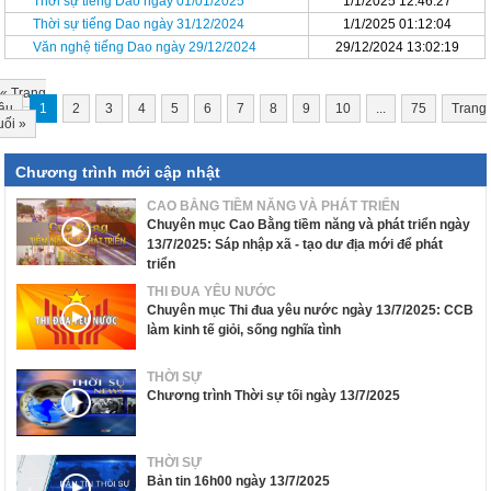
Thời sự tiếng Dao ngày 01/01/2025
1/1/2025 12:46:27
Thời sự tiếng Dao ngày 31/12/2024
1/1/2025 01:12:04
Văn nghệ tiếng Dao ngày 29/12/2024
29/12/2024 13:02:19
«
Trang
ầu
1
2
3
4
5
6
7
8
9
10
...
75
Trang
uối
»
Chương trình mới cập nhật
CAO BẰNG TIỀM NĂNG VÀ PHÁT TRIỂN
Chuyên mục Cao Bằng tiềm năng và phát triển ngày
13/7/2025: Sáp nhập xã - tạo dư địa mới để phát
triển
THI ĐUA YÊU NƯỚC
Chuyên mục Thi đua yêu nước ngày 13/7/2025: CCB
làm kinh tế giỏi, sống nghĩa tình
THỜI SỰ
Chương trình Thời sự tối ngày 13/7/2025
THỜI SỰ
Bản tin 16h00 ngày 13/7/2025