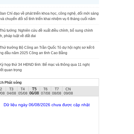
Ban Chỉ đạo về phát triển khoa học, công nghệ, đổi mới sáng
 và chuyển đổi số tỉnh triển khai nhiệm vụ 6 tháng cuối năm
Thủ tướng: Nghiên cứu đề xuất điều chỉnh, bổ sung chính
h, pháp luật về đất đai
Thứ trưởng Bộ Công an Trần Quốc Tỏ dự hội nghị sơ kết 6
ng đầu năm 2025 Công an tỉnh Cao Bằng
Kỳ họp thứ 34 HĐND tỉnh: Bế mạc và thông qua 11 nghị
ết quan trọng
ch Phát sóng
T5
T2
T3
T4
T6
T7
CN
06/08
/08
04/08
05/08
07/08
08/08
09/08
Dữ liệu ngày 06/08/2026 chưa được cập nhật