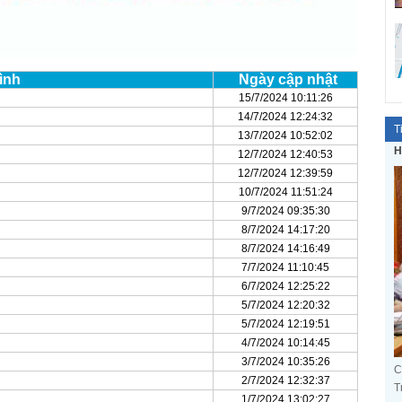
ình
Ngày cập nhật
15/7/2024 10:11:26
14/7/2024 12:24:32
T
13/7/2024 10:52:02
H
12/7/2024 12:40:53
12/7/2024 12:39:59
10/7/2024 11:51:24
9/7/2024 09:35:30
8/7/2024 14:17:20
8/7/2024 14:16:49
7/7/2024 11:10:45
6/7/2024 12:25:22
5/7/2024 12:20:32
5/7/2024 12:19:51
4/7/2024 10:14:45
3/7/2024 10:35:26
C
2/7/2024 12:32:37
T
1/7/2024 13:02:27