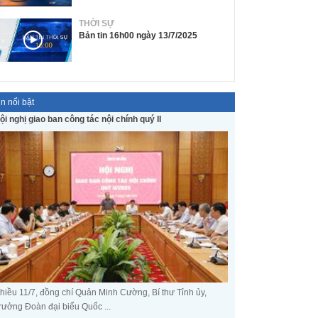
THỜI SỰ
Bản tin 16h00 ngày 13/7/2025
in nổi bật
ội nghị giao ban công tác nội chính quý II
hiều 11/7, đồng chí Quản Minh Cường, Bí thư Tỉnh ủy,
rưởng Đoàn đại biểu Quốc ...