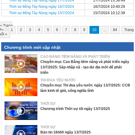
Thời sự tiếng Tày Nùng ngày 17/7/2024
17/7/2024 13:58:49
Thời sự tiếng Tày Nùng ngày 16/7/2024
16/7/2024 10:40:29
Thời sự tiếng Tày Nùng ngày 15/7/2024
15/7/2024 10:12:39
«
Trang
ầu
1
2
3
4
5
6
7
8
9
10
...
84
Trang
uối
»
Chương trình mới cập nhật
CAO BẰNG TIỀM NĂNG VÀ PHÁT TRIỂN
Chuyên mục Cao Bằng tiềm năng và phát triển ngày
13/7/2025: Sáp nhập xã - tạo dư địa mới để phát
triển
THI ĐUA YÊU NƯỚC
Chuyên mục Thi đua yêu nước ngày 13/7/2025: CCB
làm kinh tế giỏi, sống nghĩa tình
THỜI SỰ
Chương trình Thời sự tối ngày 13/7/2025
THỜI SỰ
Bản tin 16h00 ngày 13/7/2025