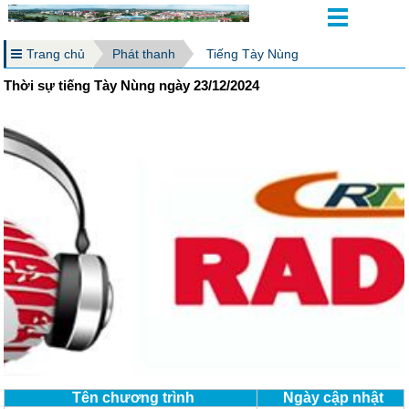
Trang chủ
Phát thanh
Tiếng Tày Nùng
Thời sự tiếng Tày Nùng ngày 23/12/2024
Tên chương trình
Ngày cập nhật