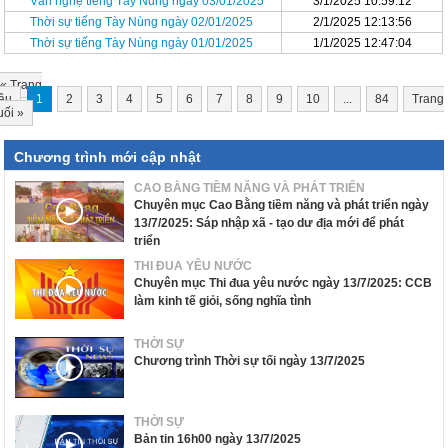
Văn nghệ tiếng Tày Nùng ngày 03/01/2025
3/1/2025 10:59:12
Thời sự tiếng Tày Nùng ngày 02/01/2025
2/1/2025 12:13:56
Thời sự tiếng Tày Nùng ngày 01/01/2025
1/1/2025 12:47:04
«
Trang
ầu
1
2
3
4
5
6
7
8
9
10
...
84
Trang
uối
»
Chương trình mới cập nhật
CAO BẰNG TIỀM NĂNG VÀ PHÁT TRIỂN
Chuyên mục Cao Bằng tiềm năng và phát triển ngày
13/7/2025: Sáp nhập xã - tạo dư địa mới để phát
triển
THI ĐUA YÊU NƯỚC
Chuyên mục Thi đua yêu nước ngày 13/7/2025: CCB
làm kinh tế giỏi, sống nghĩa tình
THỜI SỰ
Chương trình Thời sự tối ngày 13/7/2025
THỜI SỰ
Bản tin 16h00 ngày 13/7/2025