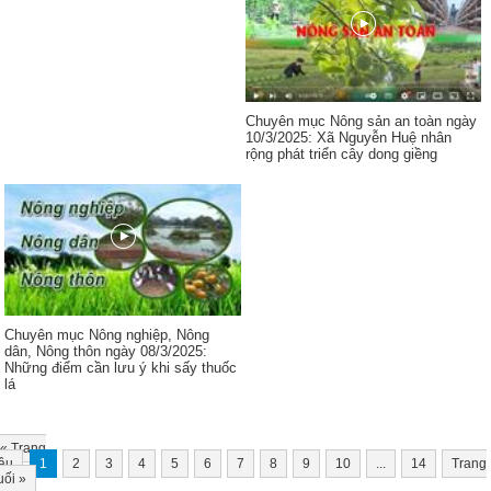
Chuyên mục Nông sản an toàn ngày
10/3/2025: Xã Nguyễn Huệ nhân
rộng phát triển cây dong giềng
Chuyên mục Nông nghiệp, Nông
dân, Nông thôn ngày 08/3/2025:
Những điểm cần lưu ý khi sấy thuốc
lá
«
Trang
ầu
1
2
3
4
5
6
7
8
9
10
...
14
Trang
uối
»