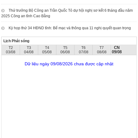
Thứ trưởng Bộ Công an Trần Quốc Tỏ dự hội nghị sơ kết 6 tháng đầu năm
2025 Công an tỉnh Cao Bằng
Kỳ họp thứ 34 HĐND tỉnh: Bế mạc và thông qua 11 nghị quyết quan trọng
Lịch Phát sóng
CN
T2
T3
T4
T5
T6
T7
09/08
03/08
04/08
05/08
06/08
07/08
08/08
Dữ liệu ngày 09/08/2026 chưa được cập nhật