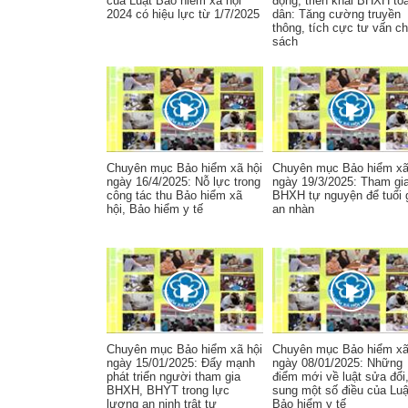
của Luật Bảo hiểm xã hội
động, triển khai BHXH to
2024 có hiệu lực từ 1/7/2025
dân: Tăng cường truyền
thông, tích cực tư vấn c
sách
Chuyên mục Bảo hiểm xã hội
Chuyên mục Bảo hiểm xã
ngày 16/4/2025: Nỗ lực trong
ngày 19/3/2025: Tham gi
công tác thu Bảo hiểm xã
BHXH tự nguyện để tuổi 
hội, Bảo hiểm y tế
an nhàn
Chuyên mục Bảo hiểm xã hội
Chuyên mục Bảo hiểm xã
ngày 15/01/2025: Đẩy mạnh
ngày 08/01/2025: Những
phát triển người tham gia
điểm mới về luật sửa đổi
BHXH, BHYT trong lực
sung một số điều của Luậ
lượng an ninh trật tự
Bảo hiểm y tế