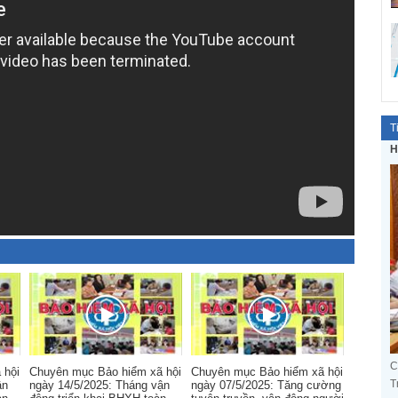
T
H
C
 hội
Chuyên mục Bảo hiểm xã hội
Chuyên mục Bảo hiểm xã hội
T
ận
ngày 14/5/2025: Tháng vận
ngày 07/5/2025: Tăng cường