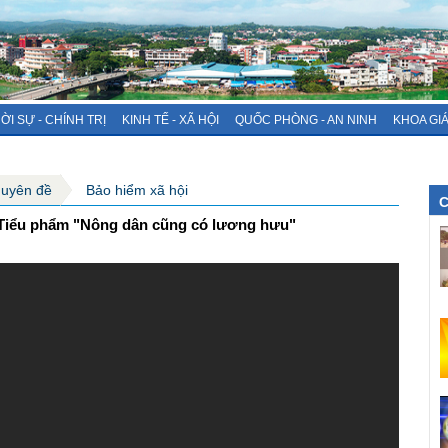
ỜI SỰ - CHÍNH TRỊ
KINH TẾ - XÃ HỘI
QUỐC PHÒNG - AN NINH
KHOA GI
huyên đề
Bảo hiểm xã hội
C
 Tiểu phẩm "Nông dân cũng có lương hưu"