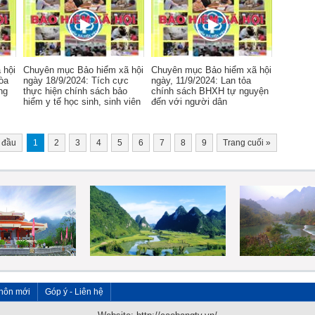
 hội
Chuyên mục Bảo hiểm xã hội
Chuyên mục Bảo hiểm xã hội
òa
ngày 18/9/2024: Tích cực
ngày, 11/9/2024: Lan tỏa
ng
thực hiện chính sách bảo
chính sách BHXH tự nguyện
hiểm y tế học sinh, sinh viên
đến với người dân
 đầu
1
2
3
4
5
6
7
8
9
Trang cuối
»
hôn mới
Góp ý - Liên hệ