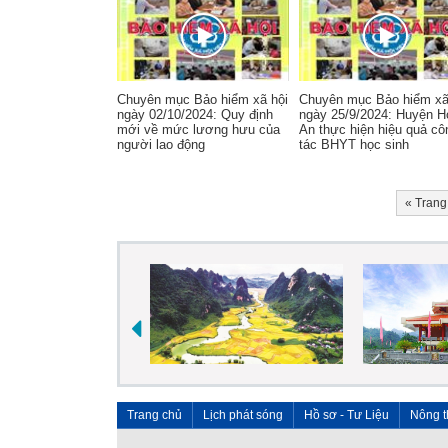
Chuyên mục Bảo hiểm xã hội
Chuyên mục Bảo hiểm xã
ngày 02/10/2024: Quy định
ngày 25/9/2024: Huyện H
mới về mức lương hưu của
An thực hiện hiệu quả cô
người lao động
tác BHYT học sinh
«
Trang
Trang chủ
Lịch phát sóng
Hồ sơ - Tư Liệu
Nông t