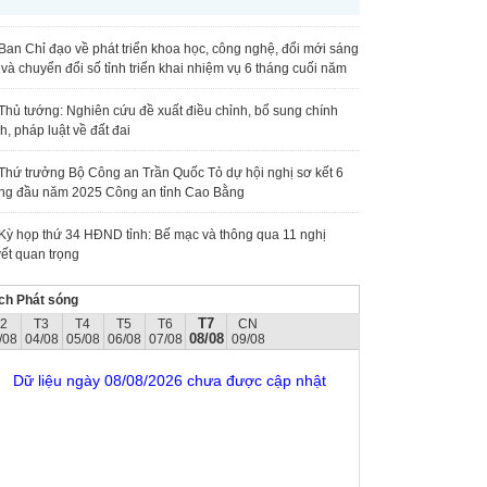
Ban Chỉ đạo về phát triển khoa học, công nghệ, đổi mới sáng
 và chuyển đổi số tỉnh triển khai nhiệm vụ 6 tháng cuối năm
Thủ tướng: Nghiên cứu đề xuất điều chỉnh, bổ sung chính
h, pháp luật về đất đai
Thứ trưởng Bộ Công an Trần Quốc Tỏ dự hội nghị sơ kết 6
ng đầu năm 2025 Công an tỉnh Cao Bằng
Kỳ họp thứ 34 HĐND tỉnh: Bế mạc và thông qua 11 nghị
ết quan trọng
ch Phát sóng
T7
T2
T3
T4
T5
T6
CN
08/08
/08
04/08
05/08
06/08
07/08
09/08
Dữ liệu ngày 08/08/2026 chưa được cập nhật