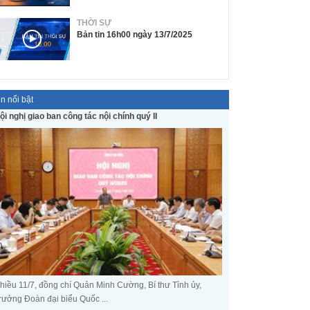
THỜI SỰ
Bản tin 16h00 ngày 13/7/2025
in nổi bật
ội nghị giao ban công tác nội chính quý II
hiều 11/7, đồng chí Quản Minh Cường, Bí thư Tỉnh ủy,
rưởng Đoàn đại biểu Quốc ...