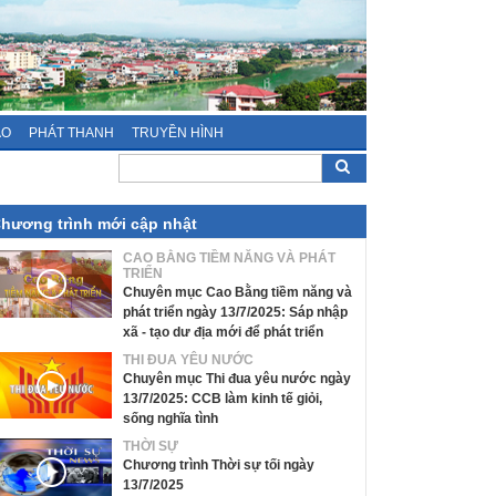
ÁO
PHÁT THANH
TRUYỀN HÌNH
hương trình mới cập nhật
CAO BẰNG TIỀM NĂNG VÀ PHÁT
TRIỂN
Chuyên mục Cao Bằng tiềm năng và
phát triển ngày 13/7/2025: Sáp nhập
xã - tạo dư địa mới để phát triển
THI ĐUA YÊU NƯỚC
Chuyên mục Thi đua yêu nước ngày
13/7/2025: CCB làm kinh tế giỏi,
sống nghĩa tình
THỜI SỰ
Chương trình Thời sự tối ngày
13/7/2025