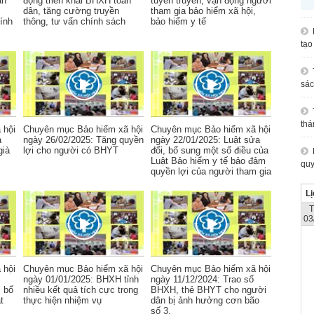
àn
động triển khai BHXH toàn
tuyên truyền, vận động người
dân, tăng cường truyền
tham gia bảo hiểm xã hội,
hính
thông, tư vấn chính sách
bảo hiểm y tế
tạo
sác
thá
 hội
Chuyên mục Bảo hiểm xã hội
Chuyên mục Bảo hiểm xã hội
a
ngày 26/02/2025: Tăng quyền
ngày 22/01/2025: Luật sửa
già
lợi cho người có BHYT
đổi, bổ sung một số điều của
Luật Bảo hiểm y tế bảo đảm
quy
quyền lợi của người tham gia
Lị
03
 hội
Chuyên mục Bảo hiểm xã hội
Chuyên mục Bảo hiểm xã hội
ngày 01/01/2025: BHXH tỉnh
ngày 11/12/2024: Trao sổ
, bổ
nhiều kết quả tích cực trong
BHXH, thẻ BHYT cho người
t
thực hiện nhiệm vụ
dân bị ảnh hưởng cơn bão
số 3.