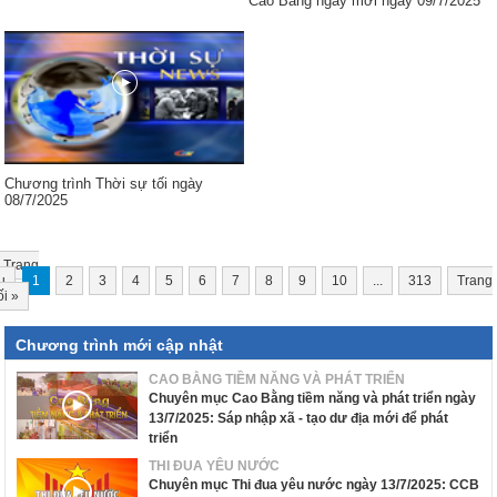
Cao Bằng ngày mới ngày 09/7/2025
Chương trình Thời sự tối ngày
08/7/2025
Trang
u
1
2
3
4
5
6
7
8
9
10
...
313
Trang
ối
»
Chương trình mới cập nhật
CAO BẰNG TIỀM NĂNG VÀ PHÁT TRIỂN
Chuyên mục Cao Bằng tiềm năng và phát triển ngày
13/7/2025: Sáp nhập xã - tạo dư địa mới để phát
triển
THI ĐUA YÊU NƯỚC
Chuyên mục Thi đua yêu nước ngày 13/7/2025: CCB