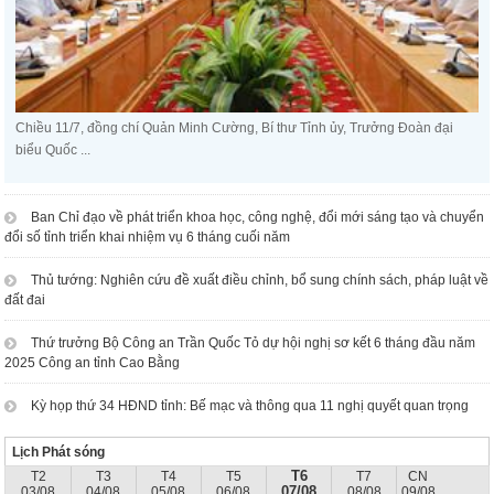
Chiều 11/7, đồng chí Quản Minh Cường, Bí thư Tỉnh ủy, Trưởng Đoàn đại
biểu Quốc ...
Ban Chỉ đạo về phát triển khoa học, công nghệ, đổi mới sáng tạo và chuyển
đổi số tỉnh triển khai nhiệm vụ 6 tháng cuối năm
Thủ tướng: Nghiên cứu đề xuất điều chỉnh, bổ sung chính sách, pháp luật về
đất đai
Thứ trưởng Bộ Công an Trần Quốc Tỏ dự hội nghị sơ kết 6 tháng đầu năm
2025 Công an tỉnh Cao Bằng
Kỳ họp thứ 34 HĐND tỉnh: Bế mạc và thông qua 11 nghị quyết quan trọng
Lịch Phát sóng
T6
T2
T3
T4
T5
T7
CN
07/08
03/08
04/08
05/08
06/08
08/08
09/08