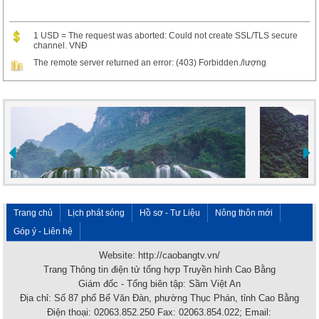
1 USD = The request was aborted: Could not create SSL/TLS secure
channel. VNĐ
The remote server returned an error: (403) Forbidden./lượng
Trang chủ
Lịch phát sóng
Hồ sơ - Tư Liệu
Nông thôn mới
Góp ý - Liên hệ
Website: http://caobangtv.vn/
Trang Thông tin điện tử tổng hợp Truyền hình Cao Bằng
Giám đốc - Tổng biên tập: Sầm Việt An
Địa chỉ: Số 87 phố Bế Văn Đàn, phường Thục Phán, tỉnh Cao Bằng
Điện thoại: 02063.852.250 Fax: 02063.854.022; Email: