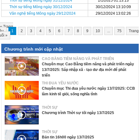
Thời sự tiếng Mông ngày 31/12/2024
1/1/2025 01:13:13
Thời sự tiếng Mông ngày 30/12/2024
30/12/2024 13:10:09
Văn nghệ tiếng Mông ngày 29/12/2024
29/12/2024 13:02:26
«
Trang
ầu
1
2
3
4
5
6
7
8
9
10
...
75
Trang
uối
»
Chương trình mới cập nhật
CAO BẰNG TIỀM NĂNG VÀ PHÁT TRIỂN
Chuyên mục Cao Bằng tiềm năng và phát triển ngày
13/7/2025: Sáp nhập xã - tạo dư địa mới để phát
triển
THI ĐUA YÊU NƯỚC
Chuyên mục Thi đua yêu nước ngày 13/7/2025: CCB
làm kinh tế giỏi, sống nghĩa tình
THỜI SỰ
Chương trình Thời sự tối ngày 13/7/2025
THỜI SỰ
Bản tin 16h00 ngày 13/7/2025