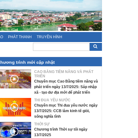
ÁO
PHÁT THANH
TRUYỀN HÌNH
hương trình mới cập nhật
CAO BẰNG TIỀM NĂNG VÀ PHÁT
TRIỂN
Chuyên mục Cao Bằng tiềm năng và
phát triển ngày 13/7/2025: Sáp nhập
xã - tạo dư địa mới để phát triển
THI ĐUA YÊU NƯỚC
Chuyên mục Thi đua yêu nước ngày
13/7/2025: CCB làm kinh tế giỏi,
sống nghĩa tình
THỜI SỰ
Chương trình Thời sự tối ngày
13/7/2025