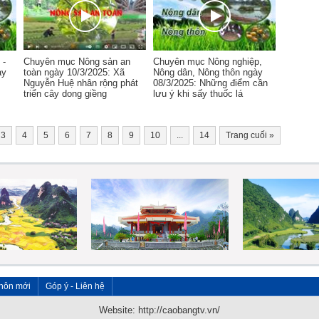
 -
Chuyên mục Nông sản an
Chuyên mục Nông nghiệp,
ày
toàn ngày 10/3/2025: Xã
Nông dân, Nông thôn ngày
Nguyễn Huệ nhân rộng phát
08/3/2025: Những điểm cần
triển cây dong giềng
lưu ý khi sấy thuốc lá
3
4
5
6
7
8
9
10
...
14
Trang cuối
»
hôn mới
Góp ý - Liên hệ
Website: http://caobangtv.vn/