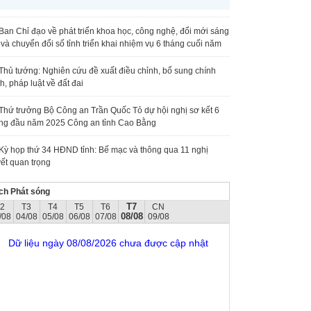
Ban Chỉ đạo về phát triển khoa học, công nghệ, đổi mới sáng
 và chuyển đổi số tỉnh triển khai nhiệm vụ 6 tháng cuối năm
Thủ tướng: Nghiên cứu đề xuất điều chỉnh, bổ sung chính
h, pháp luật về đất đai
Thứ trưởng Bộ Công an Trần Quốc Tỏ dự hội nghị sơ kết 6
ng đầu năm 2025 Công an tỉnh Cao Bằng
Kỳ họp thứ 34 HĐND tỉnh: Bế mạc và thông qua 11 nghị
ết quan trọng
ch Phát sóng
T7
T2
T3
T4
T5
T6
CN
08/08
/08
04/08
05/08
06/08
07/08
09/08
Dữ liệu ngày 08/08/2026 chưa được cập nhật