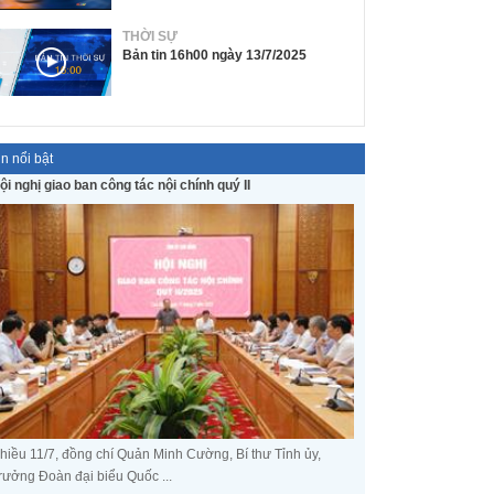
THỜI SỰ
Bản tin 16h00 ngày 13/7/2025
in nổi bật
ội nghị giao ban công tác nội chính quý II
hiều 11/7, đồng chí Quản Minh Cường, Bí thư Tỉnh ủy,
rưởng Đoàn đại biểu Quốc ...