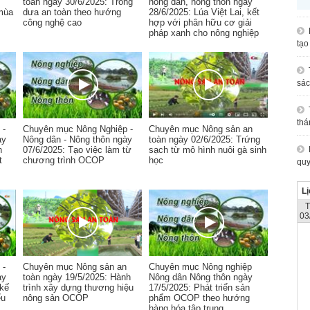
toàn ngày 30/6/2025: Trồng
nông dân, nông thôn ngày
mùa
dưa an toàn theo hướng
28/6/2025: Lúa Việt Lai, kết
công nghệ cao
hợp với phân hữu cơ giải
pháp xanh cho nông nghiệp
tạo
sác
thá
 -
Chuyên mục Nông Nghiệp -
Chuyên mục Nông sản an
ày
Nông dân - Nông thôn ngày
toàn ngày 02/6/2025: Trứng
h
07/6/2025: Tạo việc làm từ
sạch từ mô hình nuôi gà sinh
t
chương trình OCOP
học
quy
Lị
03
 -
Chuyên mục Nông sản an
Chuyên mục Nông nghiệp
ày
toàn ngày 19/5/2025: Hành
Nông dân Nông thôn ngày
 kế
trình xây dựng thương hiệu
17/5/2025: Phát triển sản
ểu
nông sản OCOP
phẩm OCOP theo hướng
hàng hóa tập trung