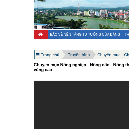
BẢO VỆ NỀN TẢNG TƯ TƯỞNG CỦA ĐẢNG
TH
Trang chủ
Truyền hình
Chuyên mục - C
Chuyên mục Nông nghiệp - Nông dân - Nông thô
vùng cao​