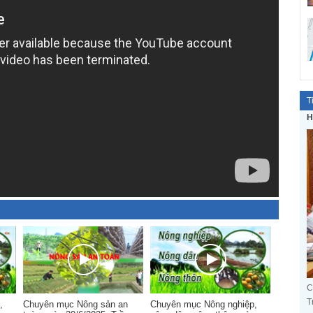
T
H
C
T
,
Chuyên mục Nông sản an
Chuyên mục Nông nghiệp,