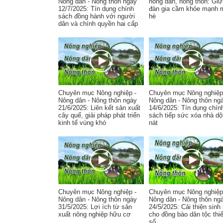
Nông dân - Nông thôn ngày
nông dân, nông thôn: Giữ
12/7/2025: Tín dụng chính
đàn gia cầm khỏe mạnh 
sách đồng hành với người
hè
dân và chính quyền hai cấp
Chuyên mục Nông nghiệp -
Chuyên mục Nông nghiệp
Nông dân - Nông thôn ngày
Nông dân - Nông thôn ng
21/6/2025: Liên kết sản xuất
14/6/2025: Tín dụng chín
cây quế, giải pháp phát triển
sách tiếp sức xóa nhà dộ
kinh tế vùng khó
nát
Chuyên mục Nông nghiệp -
Chuyên mục Nông nghiệp
Nông dân - Nông thôn ngày
Nông dân - Nông thôn ng
31/5/2025: Lợi ích từ sản
24/5/2025: Cải thiện sinh
xuất nông nghiệp hữu cơ
cho đồng bào dân tộc thi
số