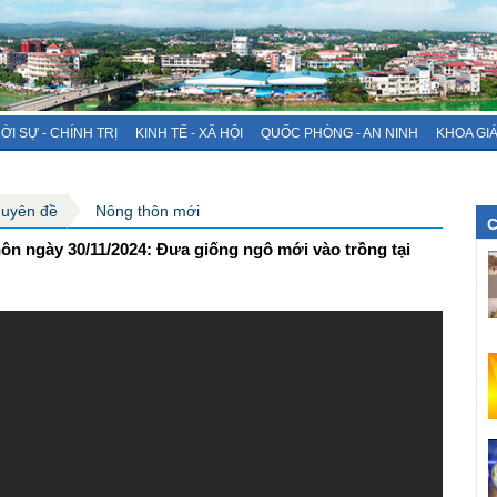
ỜI SỰ - CHÍNH TRỊ
KINH TẾ - XÃ HỘI
QUỐC PHÒNG - AN NINH
KHOA GI
huyên đề
Nông thôn mới
C
n ngày 30/11/2024: Đưa giống ngô mới vào trồng tại