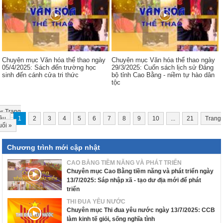
Chuyên mục Văn hóa thể thao ngày
Chuyên mục Văn hóa thể thao ngày
05/4/2025: Sách đến trường học
29/3/2025: Cuốn sách lịch sử Đảng
sinh đến cánh cửa tri thức
bộ tỉnh Cao Bằng - niềm tự hào dân
tộc
«
Trang
ầu
1
2
3
4
5
6
7
8
9
10
...
21
Trang
uối
»
Chương trình mới cập nhật
CAO BẰNG TIỀM NĂNG VÀ PHÁT TRIỂN
Chuyên mục Cao Bằng tiềm năng và phát triển ngày
13/7/2025: Sáp nhập xã - tạo dư địa mới để phát
triển
THI ĐUA YÊU NƯỚC
Chuyên mục Thi đua yêu nước ngày 13/7/2025: CCB
làm kinh tế giỏi, sống nghĩa tình