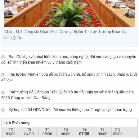
Chiều 11/7, đồng chí Quản Minh Cường, Bí thư Tỉnh ủy, Trưởng Đoàn đại
biểu Quốc ...
Ban Chỉ đạo về phát triển khoa học, công nghệ, đổi mới sáng tạo và chuyển
đổi số tỉnh triển khai nhiệm vụ 6 tháng cuối năm
Thủ tướng: Nghiên cứu đề xuất điều chỉnh, bổ sung chính sách, pháp luật về
đất đai
Thứ trưởng Bộ Công an Trần Quốc Tỏ dự hội nghị sơ kết 6 tháng đầu năm
2025 Công an tỉnh Cao Bằng
Kỳ họp thứ 34 HĐND tỉnh: Bế mạc và thông qua 11 nghị quyết quan trọng
Lịch Phát sóng
T6
T2
T3
T4
T5
T7
CN
07/08
03/08
04/08
05/08
06/08
08/08
09/08