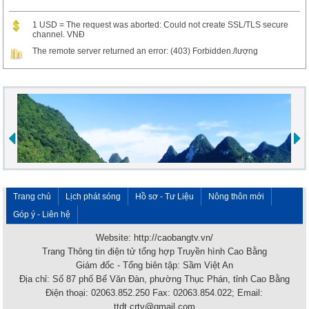
1 USD = The request was aborted: Could not create SSL/TLS secure
channel. VNĐ
The remote server returned an error: (403) Forbidden./lượng
Trang chủ
Lịch phát sóng
Hồ sơ - Tư Liệu
Nông thôn mới
Góp ý - Liên hệ
Website: http://caobangtv.vn/
Trang Thông tin điện tử tổng hợp Truyền hình Cao Bằng
Giám đốc - Tổng biên tập: Sầm Việt An
Địa chỉ: Số 87 phố Bế Văn Đàn, phường Thục Phán, tỉnh Cao Bằng
Điện thoại: 02063.852.250 Fax: 02063.854.022; Email:
ttdt.crtv@gmail.com