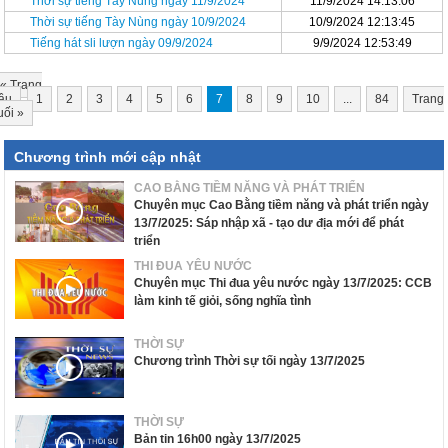
Thời sự tiếng Tày Nùng ngày 11/9/2024
11/9/2024 14:13:06
Thời sự tiếng Tày Nùng ngày 10/9/2024
10/9/2024 12:13:45
Tiếng hát sli lượn ngày 09/9/2024
9/9/2024 12:53:49
«
Trang
ầu
1
2
3
4
5
6
7
8
9
10
...
84
Trang
uối
»
Chương trình mới cập nhật
CAO BẰNG TIỀM NĂNG VÀ PHÁT TRIỂN
Chuyên mục Cao Bằng tiềm năng và phát triển ngày
13/7/2025: Sáp nhập xã - tạo dư địa mới để phát
triển
THI ĐUA YÊU NƯỚC
Chuyên mục Thi đua yêu nước ngày 13/7/2025: CCB
làm kinh tế giỏi, sống nghĩa tình
THỜI SỰ
Chương trình Thời sự tối ngày 13/7/2025
THỜI SỰ
Bản tin 16h00 ngày 13/7/2025