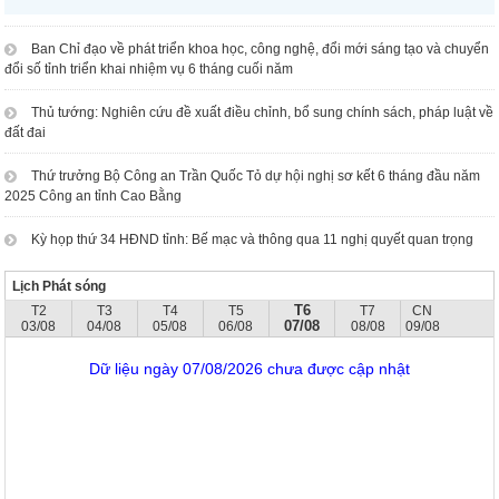
Ban Chỉ đạo về phát triển khoa học, công nghệ, đổi mới sáng tạo và chuyển
đổi số tỉnh triển khai nhiệm vụ 6 tháng cuối năm
Thủ tướng: Nghiên cứu đề xuất điều chỉnh, bổ sung chính sách, pháp luật về
đất đai
Thứ trưởng Bộ Công an Trần Quốc Tỏ dự hội nghị sơ kết 6 tháng đầu năm
2025 Công an tỉnh Cao Bằng
Kỳ họp thứ 34 HĐND tỉnh: Bế mạc và thông qua 11 nghị quyết quan trọng
Lịch Phát sóng
T6
T2
T3
T4
T5
T7
CN
07/08
03/08
04/08
05/08
06/08
08/08
09/08
Dữ liệu ngày 07/08/2026 chưa được cập nhật