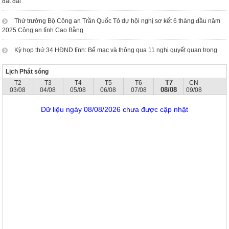
đất đai
Thứ trưởng Bộ Công an Trần Quốc Tỏ dự hội nghị sơ kết 6 tháng đầu năm
2025 Công an tỉnh Cao Bằng
Kỳ họp thứ 34 HĐND tỉnh: Bế mạc và thông qua 11 nghị quyết quan trọng
Lịch Phát sóng
T7
T2
T3
T4
T5
T6
CN
08/08
03/08
04/08
05/08
06/08
07/08
09/08
Dữ liệu ngày 08/08/2026 chưa được cập nhật