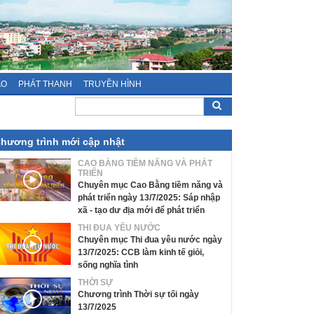
ÁO
PHÁT THANH
TRUYỀN HÌNH
hương trình mới cập nhật
CAO BẰNG TIỀM NĂNG VÀ PHÁT
TRIỂN
Chuyên mục Cao Bằng tiềm năng và
phát triển ngày 13/7/2025: Sáp nhập
xã - tạo dư địa mới để phát triển
THI ĐUA YÊU NƯỚC
Chuyên mục Thi đua yêu nước ngày
13/7/2025: CCB làm kinh tế giỏi,
sống nghĩa tình
THỜI SỰ
Chương trình Thời sự tối ngày
13/7/2025