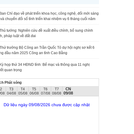
Ban Chỉ đạo về phát triển khoa học, công nghệ, đổi mới sáng
 và chuyển đổi số tỉnh triển khai nhiệm vụ 6 tháng cuối năm
Thủ tướng: Nghiên cứu đề xuất điều chỉnh, bổ sung chính
h, pháp luật về đất đai
Thứ trưởng Bộ Công an Trần Quốc Tỏ dự hội nghị sơ kết 6
ng đầu năm 2025 Công an tỉnh Cao Bằng
Kỳ họp thứ 34 HĐND tỉnh: Bế mạc và thông qua 11 nghị
ết quan trọng
ch Phát sóng
CN
T2
T3
T4
T5
T6
T7
09/08
/08
04/08
05/08
06/08
07/08
08/08
Dữ liệu ngày 09/08/2026 chưa được cập nhật