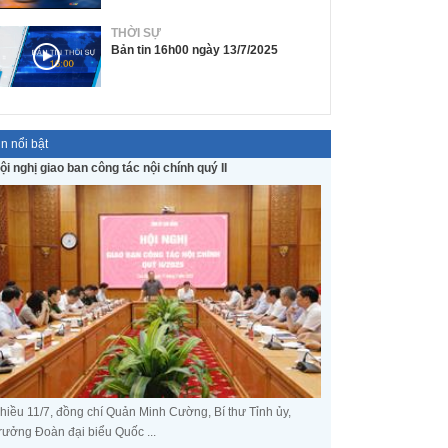
THỜI SỰ
Bản tin 16h00 ngày 13/7/2025
in nổi bật
ội nghị giao ban công tác nội chính quý II
hiều 11/7, đồng chí Quản Minh Cường, Bí thư Tỉnh ủy,
rưởng Đoàn đại biểu Quốc ...