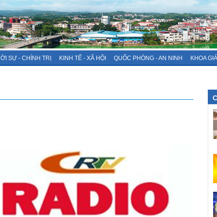
ỜI SỰ - CHÍNH TRỊ
KINH TẾ - XÃ HỘI
QUỐC PHÒNG - AN NINH
KHOA GI
C