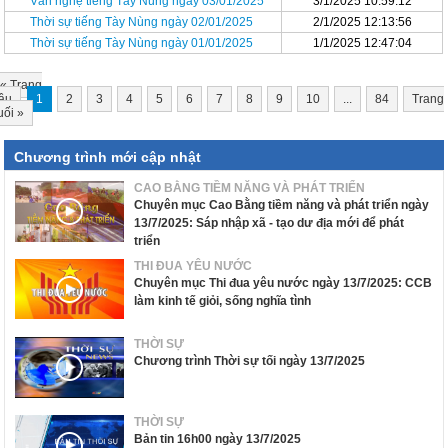
Văn nghệ tiếng Tày Nùng ngày 03/01/2025
3/1/2025 10:59:12
Thời sự tiếng Tày Nùng ngày 02/01/2025
2/1/2025 12:13:56
Thời sự tiếng Tày Nùng ngày 01/01/2025
1/1/2025 12:47:04
«
Trang
ầu
1
2
3
4
5
6
7
8
9
10
...
84
Trang
uối
»
Chương trình mới cập nhật
CAO BẰNG TIỀM NĂNG VÀ PHÁT TRIỂN
Chuyên mục Cao Bằng tiềm năng và phát triển ngày
13/7/2025: Sáp nhập xã - tạo dư địa mới để phát
triển
THI ĐUA YÊU NƯỚC
Chuyên mục Thi đua yêu nước ngày 13/7/2025: CCB
làm kinh tế giỏi, sống nghĩa tình
THỜI SỰ
Chương trình Thời sự tối ngày 13/7/2025
THỜI SỰ
Bản tin 16h00 ngày 13/7/2025