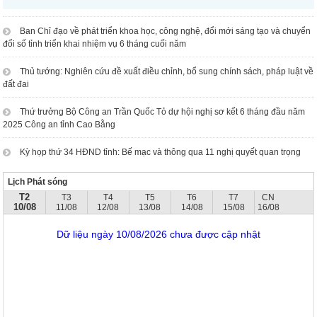
Ban Chỉ đạo về phát triển khoa học, công nghệ, đổi mới sáng tạo và chuyển
đổi số tỉnh triển khai nhiệm vụ 6 tháng cuối năm
Thủ tướng: Nghiên cứu đề xuất điều chỉnh, bổ sung chính sách, pháp luật về
đất đai
Thứ trưởng Bộ Công an Trần Quốc Tỏ dự hội nghị sơ kết 6 tháng đầu năm
2025 Công an tỉnh Cao Bằng
Kỳ họp thứ 34 HĐND tỉnh: Bế mạc và thông qua 11 nghị quyết quan trọng
Lịch Phát sóng
T2
T3
T4
T5
T6
T7
CN
10/08
11/08
12/08
13/08
14/08
15/08
16/08
Dữ liệu ngày 10/08/2026 chưa được cập nhật