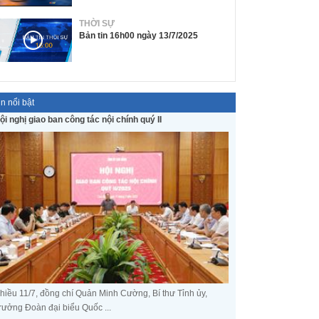
THỜI SỰ
Bản tin 16h00 ngày 13/7/2025
in nổi bật
ội nghị giao ban công tác nội chính quý II
hiều 11/7, đồng chí Quản Minh Cường, Bí thư Tỉnh ủy,
rưởng Đoàn đại biểu Quốc ...