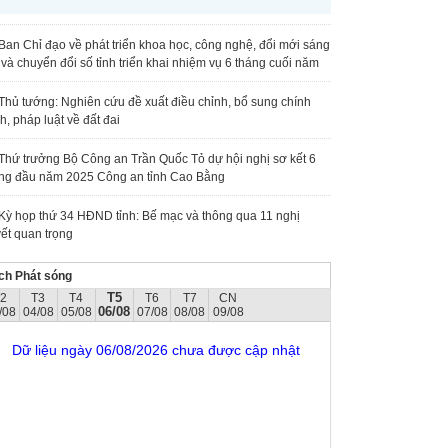
Ban Chỉ đạo về phát triển khoa học, công nghệ, đổi mới sáng
 và chuyển đổi số tỉnh triển khai nhiệm vụ 6 tháng cuối năm
Thủ tướng: Nghiên cứu đề xuất điều chỉnh, bổ sung chính
h, pháp luật về đất đai
Thứ trưởng Bộ Công an Trần Quốc Tỏ dự hội nghị sơ kết 6
ng đầu năm 2025 Công an tỉnh Cao Bằng
Kỳ họp thứ 34 HĐND tỉnh: Bế mạc và thông qua 11 nghị
ết quan trọng
ch Phát sóng
T5
T2
T3
T4
T6
T7
CN
06/08
/08
04/08
05/08
07/08
08/08
09/08
Dữ liệu ngày 06/08/2026 chưa được cập nhật