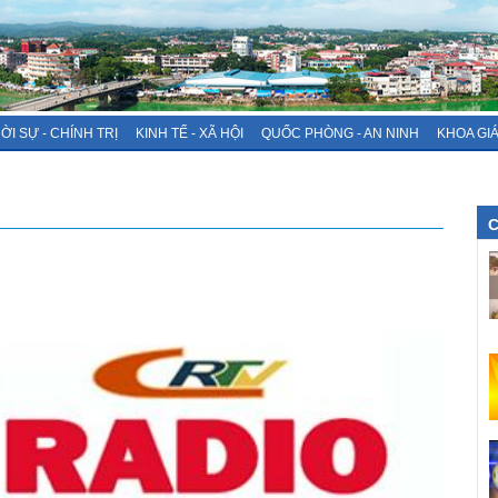
ỜI SỰ - CHÍNH TRỊ
KINH TẾ - XÃ HỘI
QUỐC PHÒNG - AN NINH
KHOA GI
C