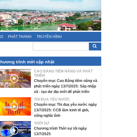
ÁO
PHÁT THANH
TRUYỀN HÌNH
hương trình mới cập nhật
CAO BẰNG TIỀM NĂNG VÀ PHÁT
TRIỂN
Chuyên mục Cao Bằng tiềm năng và
phát triển ngày 13/7/2025: Sáp nhập
xã - tạo dư địa mới để phát triển
THI ĐUA YÊU NƯỚC
Chuyên mục Thi đua yêu nước ngày
13/7/2025: CCB làm kinh tế giỏi,
sống nghĩa tình
THỜI SỰ
Chương trình Thời sự tối ngày
13/7/2025