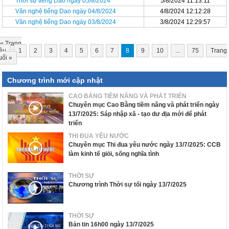
Thời sự tiếng Dao ngày 05/8/2024
5/8/2024 11:13:11
Văn nghệ tiếng Dao ngày 04/8/2024
4/8/2024 12:12:28
Văn nghệ tiếng Dao ngày 03/8/2024
3/8/2024 12:29:57
«
Trang
ầu
1
2
3
4
5
6
7
8
9
10
...
75
Trang
uối
»
Chương trình mới cập nhật
CAO BẰNG TIỀM NĂNG VÀ PHÁT TRIỂN
Chuyên mục Cao Bằng tiềm năng và phát triển ngày
13/7/2025: Sáp nhập xã - tạo dư địa mới để phát
triển
THI ĐUA YÊU NƯỚC
Chuyên mục Thi đua yêu nước ngày 13/7/2025: CCB
làm kinh tế giỏi, sống nghĩa tình
THỜI SỰ
Chương trình Thời sự tối ngày 13/7/2025
THỜI SỰ
Bản tin 16h00 ngày 13/7/2025