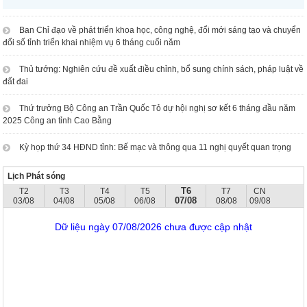
Ban Chỉ đạo về phát triển khoa học, công nghệ, đổi mới sáng tạo và chuyển
đổi số tỉnh triển khai nhiệm vụ 6 tháng cuối năm
Thủ tướng: Nghiên cứu đề xuất điều chỉnh, bổ sung chính sách, pháp luật về
đất đai
Thứ trưởng Bộ Công an Trần Quốc Tỏ dự hội nghị sơ kết 6 tháng đầu năm
2025 Công an tỉnh Cao Bằng
Kỳ họp thứ 34 HĐND tỉnh: Bế mạc và thông qua 11 nghị quyết quan trọng
Lịch Phát sóng
T6
T2
T3
T4
T5
T7
CN
07/08
03/08
04/08
05/08
06/08
08/08
09/08
Dữ liệu ngày 07/08/2026 chưa được cập nhật