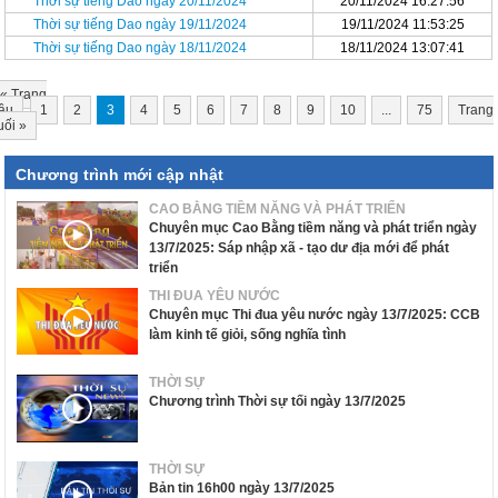
Thời sự tiếng Dao ngày 20/11/2024
20/11/2024 16:27:56
Thời sự tiếng Dao ngày 19/11/2024
19/11/2024 11:53:25
Thời sự tiếng Dao ngày 18/11/2024
18/11/2024 13:07:41
«
Trang
ầu
1
2
3
4
5
6
7
8
9
10
...
75
Trang
uối
»
Chương trình mới cập nhật
CAO BẰNG TIỀM NĂNG VÀ PHÁT TRIỂN
Chuyên mục Cao Bằng tiềm năng và phát triển ngày
13/7/2025: Sáp nhập xã - tạo dư địa mới để phát
triển
THI ĐUA YÊU NƯỚC
Chuyên mục Thi đua yêu nước ngày 13/7/2025: CCB
làm kinh tế giỏi, sống nghĩa tình
THỜI SỰ
Chương trình Thời sự tối ngày 13/7/2025
THỜI SỰ
Bản tin 16h00 ngày 13/7/2025