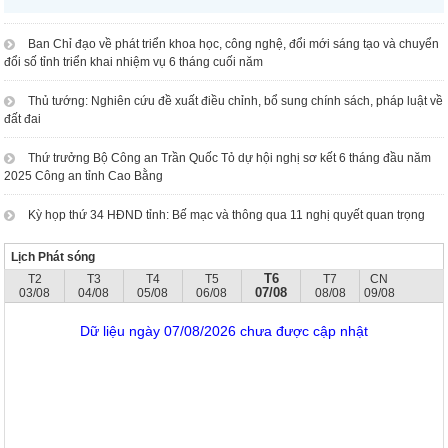
Ban Chỉ đạo về phát triển khoa học, công nghệ, đổi mới sáng tạo và chuyển
đổi số tỉnh triển khai nhiệm vụ 6 tháng cuối năm
Thủ tướng: Nghiên cứu đề xuất điều chỉnh, bổ sung chính sách, pháp luật về
đất đai
Thứ trưởng Bộ Công an Trần Quốc Tỏ dự hội nghị sơ kết 6 tháng đầu năm
2025 Công an tỉnh Cao Bằng
Kỳ họp thứ 34 HĐND tỉnh: Bế mạc và thông qua 11 nghị quyết quan trọng
Lịch Phát sóng
T6
T2
T3
T4
T5
T7
CN
07/08
03/08
04/08
05/08
06/08
08/08
09/08
Dữ liệu ngày 07/08/2026 chưa được cập nhật