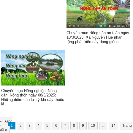
Chuyên mục Nông sản an toàn ngày
10/3/2025: Xã Nguyễn Huệ nhân
rộng phát triển cây dong giềng
Chuyên mục Nông nghiệp, Nông
dân, Nông thôn ngày 08/3/2025:
Những điểm cần lưu ý khi sấy thuốc
lá
«
Trang
ầu
1
2
3
4
5
6
7
8
9
10
...
14
Trang
uối
»