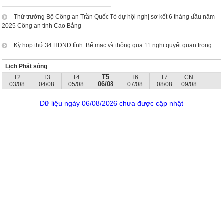
Thứ trưởng Bộ Công an Trần Quốc Tỏ dự hội nghị sơ kết 6 tháng đầu năm
2025 Công an tỉnh Cao Bằng
Kỳ họp thứ 34 HĐND tỉnh: Bế mạc và thông qua 11 nghị quyết quan trọng
Lịch Phát sóng
T5
T2
T3
T4
T6
T7
CN
06/08
03/08
04/08
05/08
07/08
08/08
09/08
Dữ liệu ngày 06/08/2026 chưa được cập nhật