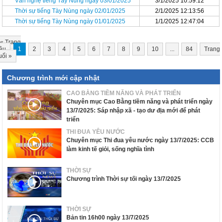
Văn nghệ tiếng Tày Nùng ngày 03/01/2025
3/1/2025 10:59:12
Thời sự tiếng Tày Nùng ngày 02/01/2025
2/1/2025 12:13:56
Thời sự tiếng Tày Nùng ngày 01/01/2025
1/1/2025 12:47:04
«
Trang
ầu
1
2
3
4
5
6
7
8
9
10
...
84
Trang
uối
»
Chương trình mới cập nhật
CAO BẰNG TIỀM NĂNG VÀ PHÁT TRIỂN
Chuyên mục Cao Bằng tiềm năng và phát triển ngày
13/7/2025: Sáp nhập xã - tạo dư địa mới để phát
triển
THI ĐUA YÊU NƯỚC
Chuyên mục Thi đua yêu nước ngày 13/7/2025: CCB
làm kinh tế giỏi, sống nghĩa tình
THỜI SỰ
Chương trình Thời sự tối ngày 13/7/2025
THỜI SỰ
Bản tin 16h00 ngày 13/7/2025