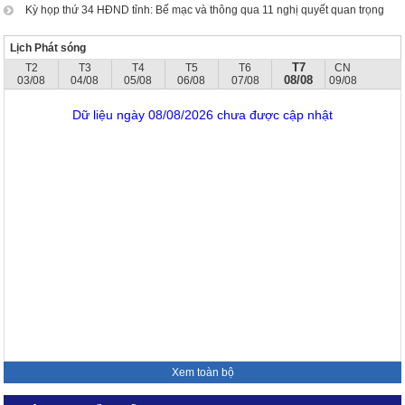
Kỳ họp thứ 34 HĐND tỉnh: Bế mạc và thông qua 11 nghị quyết quan trọng
Lịch Phát sóng
T7
T2
T3
T4
T5
T6
CN
08/08
03/08
04/08
05/08
06/08
07/08
09/08
Dữ liệu ngày 08/08/2026 chưa được cập nhật
Xem toàn bộ