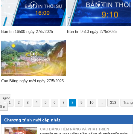
Bản tin 16h00 ngày 27/5/2025
Bản tin 9h10 ngày 27/5/2025
Cao Bằng ngày mới ngày 27/5/2025
Trang
u
1
2
3
4
5
6
7
8
9
10
...
313
Trang
ối
»
Chương trình mới cập nhật
CAO BẰNG TIỀM NĂNG VÀ PHÁT TRIỂN