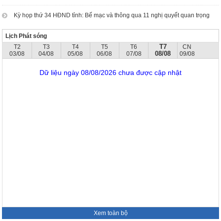
Kỳ họp thứ 34 HĐND tỉnh: Bế mạc và thông qua 11 nghị quyết quan trọng
Lịch Phát sóng
T7
T2
T3
T4
T5
T6
CN
08/08
03/08
04/08
05/08
06/08
07/08
09/08
Dữ liệu ngày 08/08/2026 chưa được cập nhật
Xem toàn bộ