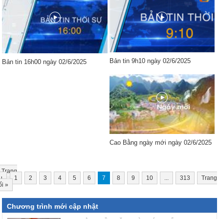
Bản tin 9h10 ngày 02/6/2025
Bản tin 16h00 ngày 02/6/2025
Cao Bằng ngày mới ngày 02/6/2025
Trang
u
1
2
3
4
5
6
7
8
9
10
...
313
Trang
ối
»
Chương trình mới cập nhật