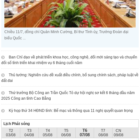
Chiều 11/7, đồng chí Quản Minh Cường, Bí thư Tỉnh ủy, Trưởng Đoàn đại
biểu Quốc ...
Ban Chỉ đạo về phát triển khoa học, công nghệ, đổi mới sáng tạo và chuyển
đổi số tỉnh triển khai nhiệm vụ 6 tháng cuối năm
Thủ tướng: Nghiên cứu đề xuất điều chỉnh, bổ sung chính sách, pháp luật về
đất đai
Thứ trưởng Bộ Công an Trần Quốc Tỏ dự hội nghị sơ kết 6 tháng đầu năm
2025 Công an tỉnh Cao Bằng
Kỳ họp thứ 34 HĐND tỉnh: Bế mạc và thông qua 11 nghị quyết quan trọng
Lịch Phát sóng
T6
T2
T3
T4
T5
T7
CN
07/08
03/08
04/08
05/08
06/08
08/08
09/08