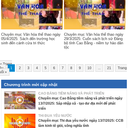
Chuyên mục Văn hóa thể thao ngày
Chuyên mục Văn hóa thể thao ngày
05/4/2025: Sách đến trường học
29/3/2025: Cuốn sách lịch sử Đảng
sinh đến cánh cửa tri thức
bộ tỉnh Cao Bằng - niềm tự hào dân
tộc
«
Trang
ầu
1
2
3
4
5
6
7
8
9
10
...
21
Trang
uối
»
Chương trình mới cập nhật
CAO BẰNG TIỀM NĂNG VÀ PHÁT TRIỂN
Chuyên mục Cao Bằng tiềm năng và phát triển ngày
13/7/2025: Sáp nhập xã - tạo dư địa mới để phát
triển
THI ĐUA YÊU NƯỚC
Chuyên mục Thi đua yêu nước ngày 13/7/2025: CCB
làm kinh tế giỏi, sống nghĩa tình