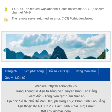
1 USD = The request was aborted: Could not create SSL/TLS secure
channel. VNĐ
The remote server returned an error: (403) Forbidden./lượng
Trang chủ
Lịch phát sóng
Hồ sơ - Tư Liệu
Nông thôn mới
Góp ý - Liên hệ
Website: http://caobangtv.vn/
Trang Thông tin điện tử tổng hợp Truyền hình Cao Bằng
Giám đốc - Tổng biên tập: Sầm Việt An
Địa chỉ: Số 87 phố Bế Văn Đàn, phường Thục Phán, tỉnh Cao Bằng
Điện thoại: 02063.852.250 Fax: 02063.854.022; Email:
ttdt.crtv@gmail.com