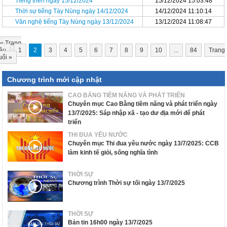
Tiếng then ngày 15/12/2024
15/12/2024 15:03:48
Thời sự tiếng Tày Nùng ngày 14/12/2024
14/12/2024 11:10:14
Văn nghệ tiếng Tày Nùng ngày 13/12/2024
13/12/2024 11:08:47
«
Trang
ầu
1
2
3
4
5
6
7
8
9
10
...
84
Trang
uối
»
Chương trình mới cập nhật
CAO BẰNG TIỀM NĂNG VÀ PHÁT TRIỂN
Chuyên mục Cao Bằng tiềm năng và phát triển ngày
13/7/2025: Sáp nhập xã - tạo dư địa mới để phát
triển
THI ĐUA YÊU NƯỚC
Chuyên mục Thi đua yêu nước ngày 13/7/2025: CCB
làm kinh tế giỏi, sống nghĩa tình
THỜI SỰ
Chương trình Thời sự tối ngày 13/7/2025
THỜI SỰ
Bản tin 16h00 ngày 13/7/2025