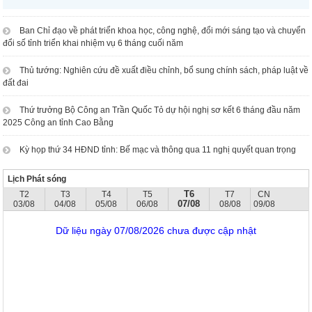
Ban Chỉ đạo về phát triển khoa học, công nghệ, đổi mới sáng tạo và chuyển
đổi số tỉnh triển khai nhiệm vụ 6 tháng cuối năm
Thủ tướng: Nghiên cứu đề xuất điều chỉnh, bổ sung chính sách, pháp luật về
đất đai
Thứ trưởng Bộ Công an Trần Quốc Tỏ dự hội nghị sơ kết 6 tháng đầu năm
2025 Công an tỉnh Cao Bằng
Kỳ họp thứ 34 HĐND tỉnh: Bế mạc và thông qua 11 nghị quyết quan trọng
Lịch Phát sóng
T6
T2
T3
T4
T5
T7
CN
07/08
03/08
04/08
05/08
06/08
08/08
09/08
Dữ liệu ngày 07/08/2026 chưa được cập nhật