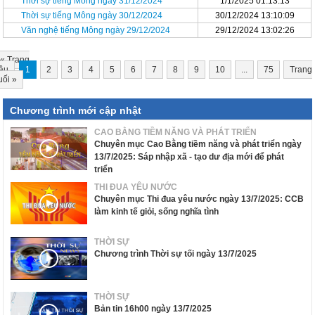
Thời sự tiếng Mông ngày 31/12/2024
1/1/2025 01:13:13
Thời sự tiếng Mông ngày 30/12/2024
30/12/2024 13:10:09
Văn nghệ tiếng Mông ngày 29/12/2024
29/12/2024 13:02:26
«
Trang
ầu
1
2
3
4
5
6
7
8
9
10
...
75
Trang
uối
»
Chương trình mới cập nhật
CAO BẰNG TIỀM NĂNG VÀ PHÁT TRIỂN
Chuyên mục Cao Bằng tiềm năng và phát triển ngày
13/7/2025: Sáp nhập xã - tạo dư địa mới để phát
triển
THI ĐUA YÊU NƯỚC
Chuyên mục Thi đua yêu nước ngày 13/7/2025: CCB
làm kinh tế giỏi, sống nghĩa tình
THỜI SỰ
Chương trình Thời sự tối ngày 13/7/2025
THỜI SỰ
Bản tin 16h00 ngày 13/7/2025