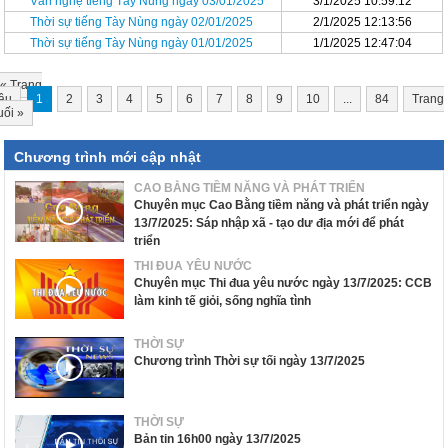
Văn nghệ tiếng Tày Nùng ngày 03/01/2025
3/1/2025 10:59:12
Thời sự tiếng Tày Nùng ngày 02/01/2025
2/1/2025 12:13:56
Thời sự tiếng Tày Nùng ngày 01/01/2025
1/1/2025 12:47:04
«
Trang
ầu
1
2
3
4
5
6
7
8
9
10
...
84
Trang
uối
»
Chương trình mới cập nhật
CAO BẰNG TIỀM NĂNG VÀ PHÁT TRIỂN
Chuyên mục Cao Bằng tiềm năng và phát triển ngày
13/7/2025: Sáp nhập xã - tạo dư địa mới để phát
triển
THI ĐUA YÊU NƯỚC
Chuyên mục Thi đua yêu nước ngày 13/7/2025: CCB
làm kinh tế giỏi, sống nghĩa tình
THỜI SỰ
Chương trình Thời sự tối ngày 13/7/2025
THỜI SỰ
Bản tin 16h00 ngày 13/7/2025