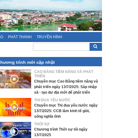
ÁO
PHÁT THANH
TRUYỀN HÌNH
hương trình mới cập nhật
CAO BẰNG TIỀM NĂNG VÀ PHÁT
TRIỂN
Chuyên mục Cao Bằng tiềm năng và
phát triển ngày 13/7/2025: Sáp nhập
xã - tạo dư địa mới để phát triển
THI ĐUA YÊU NƯỚC
Chuyên mục Thi đua yêu nước ngày
13/7/2025: CCB làm kinh tế giỏi,
sống nghĩa tình
THỜI SỰ
Chương trình Thời sự tối ngày
13/7/2025