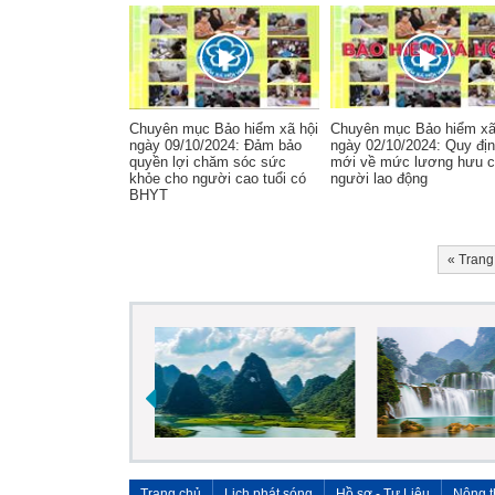
Chuyên mục Bảo hiểm xã hội
Chuyên mục Bảo hiểm xã
ngày 09/10/2024: Đảm bảo
ngày 02/10/2024: Quy đị
quyền lợi chăm sóc sức
mới về mức lương hưu 
khỏe cho người cao tuổi có
người lao động
BHYT
«
Trang
Trang chủ
Lịch phát sóng
Hồ sơ - Tư Liệu
Nông t