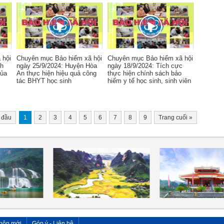
 hội
Chuyên mục Bảo hiểm xã hội
Chuyên mục Bảo hiểm xã hội
nh
ngày 25/9/2024: Huyện Hòa
ngày 18/9/2024: Tích cực
của
An thực hiện hiệu quả công
thực hiện chính sách bảo
tác BHYT học sinh
hiểm y tế học sinh, sinh viên
 đầu
1
2
3
4
5
6
7
8
9
Trang cuối
»
hôn mới
Góp ý - Liên hệ