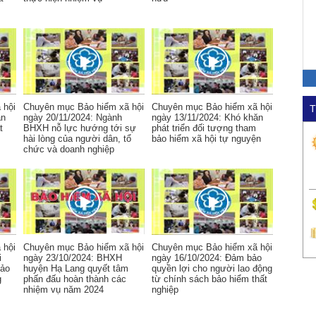
 hội
Chuyên mục Bảo hiểm xã hội
Chuyên mục Bảo hiểm xã hội
T
ận
ngày 20/11/2024: Ngành
ngày 13/11/2024: Khó khăn
t
BHXH nỗ lực hướng tới sự
phát triển đối tượng tham
hài lòng của người dân, tổ
bảo hiểm xã hội tự nguyện
chức và doanh nghiệp
 hội
Chuyên mục Bảo hiểm xã hội
Chuyên mục Bảo hiểm xã hội
i
ngày 23/10/2024: BHXH
ngày 16/10/2024: Đảm bảo
Bảo
huyện Hạ Lang quyết tâm
quyền lợi cho người lao động
g
phấn đấu hoàn thành các
từ chính sách bảo hiểm thất
nhiệm vụ năm 2024
nghiệp