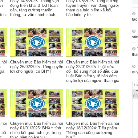
ận
ngày 14/5/2025: Tháng vận
ngày 07/5/2025: Tăng cường
àn
động triển khai BHXH toàn
tuyên truyền, vận động người
dân, tăng cường truyền
tham gia bảo hiểm xã hội,
hính
thông, tư vấn chính sách
bảo hiểm y tế
tạo
sác
thá
 hội
Chuyên mục Bảo hiểm xã hội
Chuyên mục Bảo hiểm xã hội
a
ngày 26/02/2025: Tăng quyền
ngày 22/01/2025: Luật sửa
già
lợi cho người có BHYT
đổi, bổ sung một số điều của
quy
Luật Bảo hiểm y tế bảo đảm
quyền lợi của người tham gia
Lị
03
 hội
Chuyên mục Bảo hiểm xã hội
Chuyên mục Bảo hiểm xã hội
ngày 01/01/2025: BHXH tỉnh
ngày 18/12/2024: Tiểu phẩm
, bổ
nhiều kết quả tích cực trong
"Nông dân cũng có lương
t
thực hiện nhiệm vụ
hưu"