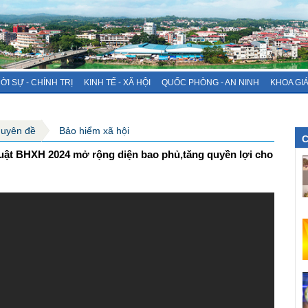
ỜI SỰ - CHÍNH TRỊ
KINH TẾ - XÃ HỘI
QUỐC PHÒNG - AN NINH
KHOA GI
huyên đề
Bảo hiểm xã hội
C
Luật BHXH 2024 mở rộng diện bao phủ,tăng quyền lợi cho