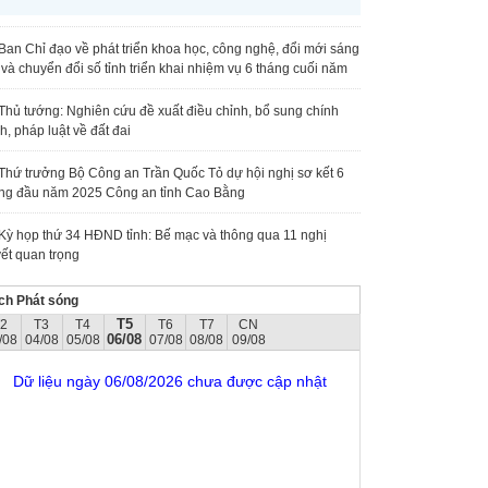
Ban Chỉ đạo về phát triển khoa học, công nghệ, đổi mới sáng
 và chuyển đổi số tỉnh triển khai nhiệm vụ 6 tháng cuối năm
Thủ tướng: Nghiên cứu đề xuất điều chỉnh, bổ sung chính
h, pháp luật về đất đai
Thứ trưởng Bộ Công an Trần Quốc Tỏ dự hội nghị sơ kết 6
ng đầu năm 2025 Công an tỉnh Cao Bằng
Kỳ họp thứ 34 HĐND tỉnh: Bế mạc và thông qua 11 nghị
ết quan trọng
ch Phát sóng
T5
T2
T3
T4
T6
T7
CN
06/08
/08
04/08
05/08
07/08
08/08
09/08
Dữ liệu ngày 06/08/2026 chưa được cập nhật