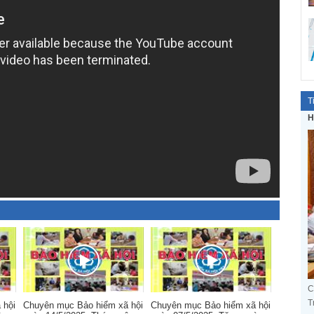
T
H
C
T
 hội
Chuyên mục Bảo hiểm xã hội
Chuyên mục Bảo hiểm xã hội