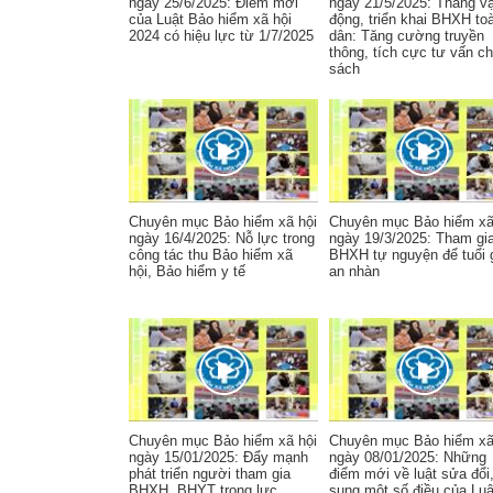
ngày 25/6/2025: Điểm mới
ngày 21/5/2025: Tháng v
của Luật Bảo hiểm xã hội
động, triển khai BHXH to
2024 có hiệu lực từ 1/7/2025
dân: Tăng cường truyền
thông, tích cực tư vấn c
sách
Chuyên mục Bảo hiểm xã hội
Chuyên mục Bảo hiểm xã
ngày 16/4/2025: Nỗ lực trong
ngày 19/3/2025: Tham gi
công tác thu Bảo hiểm xã
BHXH tự nguyện để tuổi 
hội, Bảo hiểm y tế
an nhàn
Chuyên mục Bảo hiểm xã hội
Chuyên mục Bảo hiểm xã
ngày 15/01/2025: Đẩy mạnh
ngày 08/01/2025: Những
phát triển người tham gia
điểm mới về luật sửa đổi
BHXH, BHYT trong lực
sung một số điều của Luậ