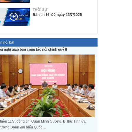
THỜI SỰ
Bản tin 16h00 ngày 13/7/2025
in nổi bật
ội nghị giao ban công tác nội chính quý II
hiều 11/7, đồng chí Quản Minh Cường, Bí thư Tỉnh ủy,
rưởng Đoàn đại biểu Quốc ...