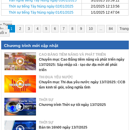
Văn nghệ tiếng Tày Nùng ngày 03/01/2025
3/1/2025 10:59:12
Thời sự tiếng Tày Nùng ngày 02/01/2025
2/1/2025 12:13:56
Thời sự tiếng Tày Nùng ngày 01/01/2025
1/1/2025 12:47:04
«
Trang
ầu
1
2
3
4
5
6
7
8
9
10
...
84
Trang
uối
»
Chương trình mới cập nhật
CAO BẰNG TIỀM NĂNG VÀ PHÁT TRIỂN
Chuyên mục Cao Bằng tiềm năng và phát triển ngày
13/7/2025: Sáp nhập xã - tạo dư địa mới để phát
triển
THI ĐUA YÊU NƯỚC
Chuyên mục Thi đua yêu nước ngày 13/7/2025: CCB
làm kinh tế giỏi, sống nghĩa tình
THỜI SỰ
Chương trình Thời sự tối ngày 13/7/2025
THỜI SỰ
Bản tin 16h00 ngày 13/7/2025