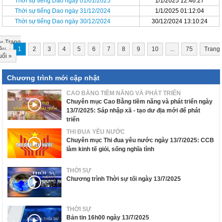
Thời sự tiếng Dao ngày 01/01/2025
1/1/2025 12:46:27
Thời sự tiếng Dao ngày 31/12/2024
1/1/2025 01:12:04
Thời sự tiếng Dao ngày 30/12/2024
30/12/2024 13:10:24
«
Trang
ầu
1
2
3
4
5
6
7
8
9
10
...
75
Trang
uối
»
Chương trình mới cập nhật
CAO BẰNG TIỀM NĂNG VÀ PHÁT TRIỂN
Chuyên mục Cao Bằng tiềm năng và phát triển ngày
13/7/2025: Sáp nhập xã - tạo dư địa mới để phát
triển
THI ĐUA YÊU NƯỚC
Chuyên mục Thi đua yêu nước ngày 13/7/2025: CCB
làm kinh tế giỏi, sống nghĩa tình
THỜI SỰ
Chương trình Thời sự tối ngày 13/7/2025
THỜI SỰ
Bản tin 16h00 ngày 13/7/2025