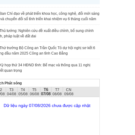
Ban Chỉ đạo về phát triển khoa học, công nghệ, đổi mới sáng
 và chuyển đổi số tỉnh triển khai nhiệm vụ 6 tháng cuối năm
Thủ tướng: Nghiên cứu đề xuất điều chỉnh, bổ sung chính
h, pháp luật về đất đai
Thứ trưởng Bộ Công an Trần Quốc Tỏ dự hội nghị sơ kết 6
ng đầu năm 2025 Công an tỉnh Cao Bằng
Kỳ họp thứ 34 HĐND tỉnh: Bế mạc và thông qua 11 nghị
ết quan trọng
ch Phát sóng
T6
T2
T3
T4
T5
T7
CN
07/08
/08
04/08
05/08
06/08
08/08
09/08
Dữ liệu ngày 07/08/2026 chưa được cập nhật