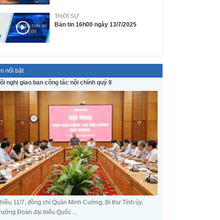
THỜI SỰ
Bản tin 16h00 ngày 13/7/2025
in nổi bật
ội nghị giao ban công tác nội chính quý II
hiều 11/7, đồng chí Quản Minh Cường, Bí thư Tỉnh ủy,
rưởng Đoàn đại biểu Quốc ...