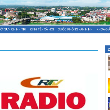
ỜI SỰ - CHÍNH TRỊ
KINH TẾ - XÃ HỘI
QUỐC PHÒNG - AN NINH
KHOA GI
C