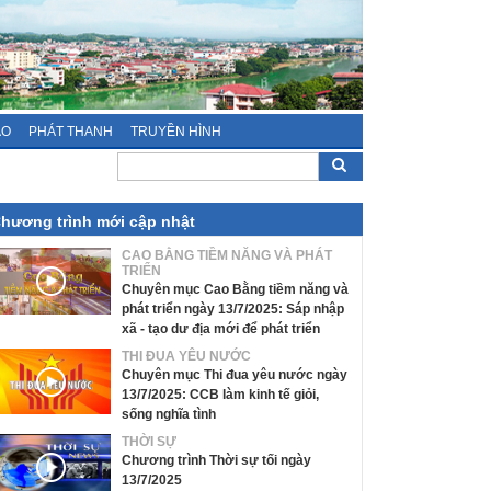
ÁO
PHÁT THANH
TRUYỀN HÌNH
hương trình mới cập nhật
CAO BẰNG TIỀM NĂNG VÀ PHÁT
TRIỂN
Chuyên mục Cao Bằng tiềm năng và
phát triển ngày 13/7/2025: Sáp nhập
xã - tạo dư địa mới để phát triển
THI ĐUA YÊU NƯỚC
Chuyên mục Thi đua yêu nước ngày
13/7/2025: CCB làm kinh tế giỏi,
sống nghĩa tình
THỜI SỰ
Chương trình Thời sự tối ngày
13/7/2025