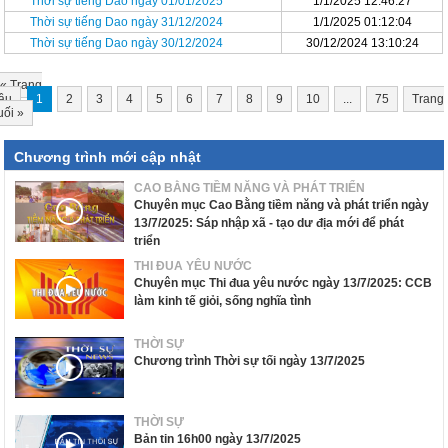
Thời sự tiếng Dao ngày 01/01/2025
1/1/2025 12:46:27
Thời sự tiếng Dao ngày 31/12/2024
1/1/2025 01:12:04
Thời sự tiếng Dao ngày 30/12/2024
30/12/2024 13:10:24
«
Trang
ầu
1
2
3
4
5
6
7
8
9
10
...
75
Trang
uối
»
Chương trình mới cập nhật
CAO BẰNG TIỀM NĂNG VÀ PHÁT TRIỂN
Chuyên mục Cao Bằng tiềm năng và phát triển ngày
13/7/2025: Sáp nhập xã - tạo dư địa mới để phát
triển
THI ĐUA YÊU NƯỚC
Chuyên mục Thi đua yêu nước ngày 13/7/2025: CCB
làm kinh tế giỏi, sống nghĩa tình
THỜI SỰ
Chương trình Thời sự tối ngày 13/7/2025
THỜI SỰ
Bản tin 16h00 ngày 13/7/2025