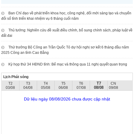
Ban Chỉ đạo về phát triển khoa học, công nghệ, đổi mới sáng tạo và chuyển
đổi số tỉnh triển khai nhiệm vụ 6 tháng cuối năm
Thủ tướng: Nghiên cứu đề xuất điều chỉnh, bổ sung chính sách, pháp luật về
đất đai
Thứ trưởng Bộ Công an Trần Quốc Tỏ dự hội nghị sơ kết 6 tháng đầu năm
2025 Công an tỉnh Cao Bằng
Kỳ họp thứ 34 HĐND tỉnh: Bế mạc và thông qua 11 nghị quyết quan trọng
Lịch Phát sóng
T7
T2
T3
T4
T5
T6
CN
08/08
03/08
04/08
05/08
06/08
07/08
09/08
Dữ liệu ngày 08/08/2026 chưa được cập nhật