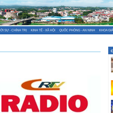
ỜI SỰ - CHÍNH TRỊ
KINH TẾ - XÃ HỘI
QUỐC PHÒNG - AN NINH
KHOA GI
C