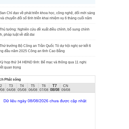
Ban Chỉ đạo về phát triển khoa học, công nghệ, đổi mới sáng
 và chuyển đổi số tỉnh triển khai nhiệm vụ 6 tháng cuối năm
Thủ tướng: Nghiên cứu đề xuất điều chỉnh, bổ sung chính
h, pháp luật về đất đai
Thứ trưởng Bộ Công an Trần Quốc Tỏ dự hội nghị sơ kết 6
ng đầu năm 2025 Công an tỉnh Cao Bằng
Kỳ họp thứ 34 HĐND tỉnh: Bế mạc và thông qua 11 nghị
ết quan trọng
ch Phát sóng
T7
T2
T3
T4
T5
T6
CN
08/08
/08
04/08
05/08
06/08
07/08
09/08
Dữ liệu ngày 08/08/2026 chưa được cập nhật