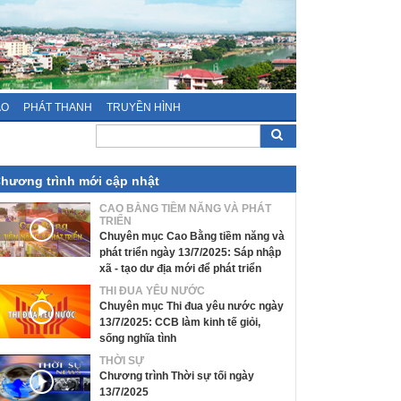
ÁO
PHÁT THANH
TRUYỀN HÌNH
hương trình mới cập nhật
CAO BẰNG TIỀM NĂNG VÀ PHÁT
TRIỂN
Chuyên mục Cao Bằng tiềm năng và
phát triển ngày 13/7/2025: Sáp nhập
xã - tạo dư địa mới để phát triển
THI ĐUA YÊU NƯỚC
Chuyên mục Thi đua yêu nước ngày
13/7/2025: CCB làm kinh tế giỏi,
sống nghĩa tình
THỜI SỰ
Chương trình Thời sự tối ngày
13/7/2025