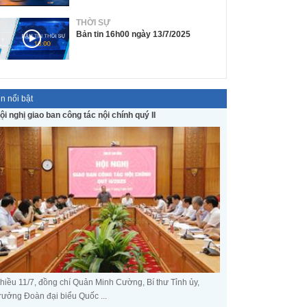
THỜI SỰ
Bản tin 16h00 ngày 13/7/2025
in nổi bật
ội nghị giao ban công tác nội chính quý II
hiều 11/7, đồng chí Quản Minh Cường, Bí thư Tỉnh ủy,
rưởng Đoàn đại biểu Quốc ...