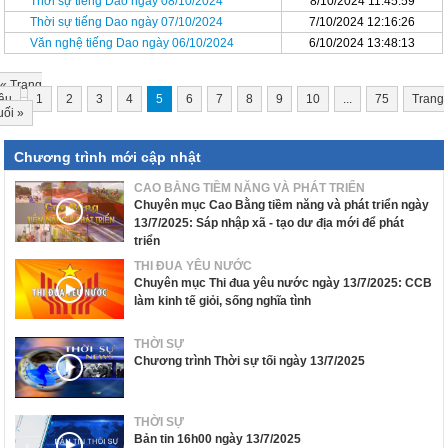
Thời sự tiếng Dao ngày 08/10/2024
8/10/2024 11:45:59
Thời sự tiếng Dao ngày 07/10/2024
7/10/2024 12:16:26
Văn nghệ tiếng Dao ngày 06/10/2024
6/10/2024 13:48:13
«
Trang
ầu
1
2
3
4
5
6
7
8
9
10
...
75
Trang
uối
»
Chương trình mới cập nhật
CAO BẰNG TIỀM NĂNG VÀ PHÁT TRIỂN
Chuyên mục Cao Bằng tiềm năng và phát triển ngày
13/7/2025: Sáp nhập xã - tạo dư địa mới để phát
triển
THI ĐUA YÊU NƯỚC
Chuyên mục Thi đua yêu nước ngày 13/7/2025: CCB
làm kinh tế giỏi, sống nghĩa tình
THỜI SỰ
Chương trình Thời sự tối ngày 13/7/2025
THỜI SỰ
Bản tin 16h00 ngày 13/7/2025