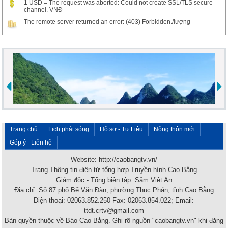
1 USD = The request was aborted: Could not create SSL/TLS secure
channel. VNĐ
The remote server returned an error: (403) Forbidden./lượng
Trang chủ
Lịch phát sóng
Hồ sơ - Tư Liệu
Nông thôn mới
Góp ý - Liên hệ
Website: http://caobangtv.vn/
Trang Thông tin điện tử tổng hợp Truyền hình Cao Bằng
Giám đốc - Tổng biên tập: Sầm Việt An
Địa chỉ: Số 87 phố Bế Văn Đàn, phường Thục Phán, tỉnh Cao Bằng
Điện thoại: 02063.852.250 Fax: 02063.854.022; Email:
ttdt.crtv@gmail.com
Bản quyền thuộc về Báo Cao Bằng. Ghi rõ nguồn "caobangtv.vn" khi đăng