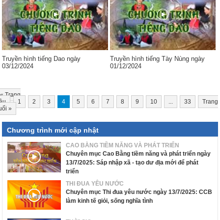
Truyền hình tiếng Dao ngày
Truyền hình tiếng Tày Nùng ngày
03/12/2024
01/12/2024
«
Trang
ầu
1
2
3
4
5
6
7
8
9
10
...
33
Trang
uối
»
Chương trình mới cập nhật
CAO BẰNG TIỀM NĂNG VÀ PHÁT TRIỂN
Chuyên mục Cao Bằng tiềm năng và phát triển ngày
13/7/2025: Sáp nhập xã - tạo dư địa mới để phát
triển
THI ĐUA YÊU NƯỚC
Chuyên mục Thi đua yêu nước ngày 13/7/2025: CCB
làm kinh tế giỏi, sống nghĩa tình