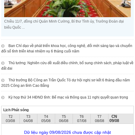
Chiều 11/7, đồng chí Quản Minh Cường, Bí thư Tỉnh ủy, Trưởng Đoàn đại
biểu Quốc ...
Ban Chỉ đạo về phát triển khoa học, công nghệ, đổi mới sáng tạo và chuyển
đổi số tỉnh triển khai nhiệm vụ 6 tháng cuối năm
Thủ tướng: Nghiên cứu đề xuất điều chỉnh, bổ sung chính sách, pháp luật về
đất đai
Thứ trưởng Bộ Công an Trần Quốc Tỏ dự hội nghị sơ kết 6 tháng đầu năm
2025 Công an tỉnh Cao Bằng
Kỳ họp thứ 34 HĐND tỉnh: Bế mạc và thông qua 11 nghị quyết quan trọng
Lịch Phát sóng
CN
T2
T3
T4
T5
T6
T7
09/08
03/08
04/08
05/08
06/08
07/08
08/08
Dữ liệu ngày 09/08/2026 chưa được cập nhật