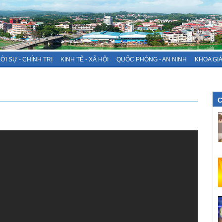
ỜI SỰ - CHÍNH TRỊ
KINH TẾ - XÃ HỘI
QUỐC PHÒNG - AN NINH
KHOA GI
C