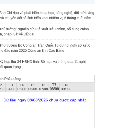
Ban Chỉ đạo về phát triển khoa học, công nghệ, đổi mới sáng
 và chuyển đổi số tỉnh triển khai nhiệm vụ 6 tháng cuối năm
Thủ tướng: Nghiên cứu đề xuất điều chỉnh, bổ sung chính
h, pháp luật về đất đai
Thứ trưởng Bộ Công an Trần Quốc Tỏ dự hội nghị sơ kết 6
ng đầu năm 2025 Công an tỉnh Cao Bằng
Kỳ họp thứ 34 HĐND tỉnh: Bế mạc và thông qua 11 nghị
ết quan trọng
ch Phát sóng
T7
T2
T3
T4
T5
T6
CN
08/08
/08
04/08
05/08
06/08
07/08
09/08
Dữ liệu ngày 08/08/2026 chưa được cập nhật