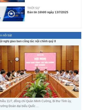
THỜI SỰ
Bản tin 16h00 ngày 13/7/2025
in nổi bật
ội nghị giao ban công tác nội chính quý II
hiều 11/7, đồng chí Quản Minh Cường, Bí thư Tỉnh ủy,
rưởng Đoàn đại biểu Quốc ...