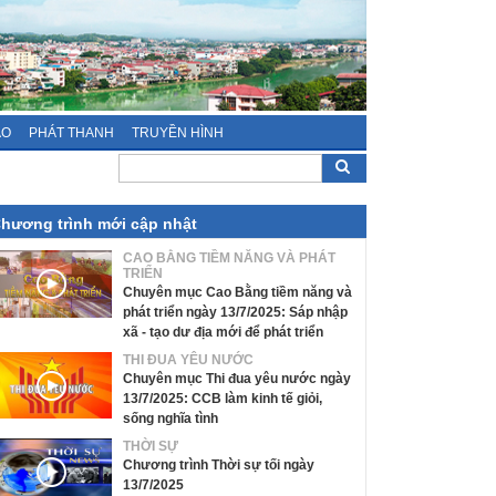
ÁO
PHÁT THANH
TRUYỀN HÌNH
hương trình mới cập nhật
CAO BẰNG TIỀM NĂNG VÀ PHÁT
TRIỂN
Chuyên mục Cao Bằng tiềm năng và
phát triển ngày 13/7/2025: Sáp nhập
xã - tạo dư địa mới để phát triển
THI ĐUA YÊU NƯỚC
Chuyên mục Thi đua yêu nước ngày
13/7/2025: CCB làm kinh tế giỏi,
sống nghĩa tình
THỜI SỰ
Chương trình Thời sự tối ngày
13/7/2025