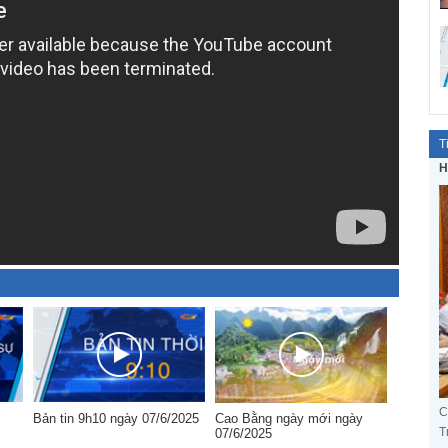
T
H
C
Bản tin 9h10 ngày 07/6/2025
Cao Bằng ngày mới ngày
T
07/6/2025