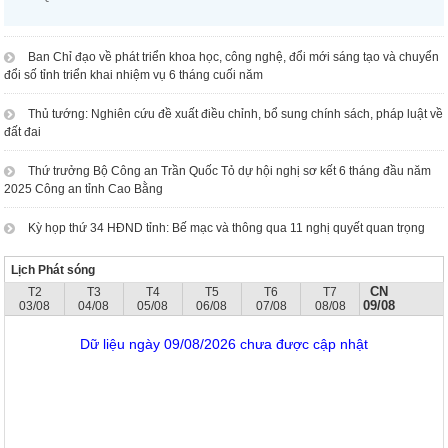
Ban Chỉ đạo về phát triển khoa học, công nghệ, đổi mới sáng tạo và chuyển
đổi số tỉnh triển khai nhiệm vụ 6 tháng cuối năm
Thủ tướng: Nghiên cứu đề xuất điều chỉnh, bổ sung chính sách, pháp luật về
đất đai
Thứ trưởng Bộ Công an Trần Quốc Tỏ dự hội nghị sơ kết 6 tháng đầu năm
2025 Công an tỉnh Cao Bằng
Kỳ họp thứ 34 HĐND tỉnh: Bế mạc và thông qua 11 nghị quyết quan trọng
Lịch Phát sóng
CN
T2
T3
T4
T5
T6
T7
09/08
03/08
04/08
05/08
06/08
07/08
08/08
Dữ liệu ngày 09/08/2026 chưa được cập nhật