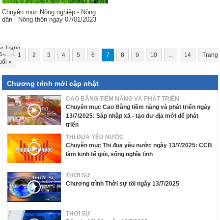
Chuyên mục Nông nghiệp - Nông
dân - Nông thôn ngày 07/01/2023
«
Trang
ầu
1
2
3
4
5
6
7
8
9
10
...
14
Trang
uối
»
Chương trình mới cập nhật
CAO BẰNG TIỀM NĂNG VÀ PHÁT TRIỂN
Chuyên mục Cao Bằng tiềm năng và phát triển ngày
13/7/2025: Sáp nhập xã - tạo dư địa mới để phát
triển
THI ĐUA YÊU NƯỚC
Chuyên mục Thi đua yêu nước ngày 13/7/2025: CCB
làm kinh tế giỏi, sống nghĩa tình
THỜI SỰ
Chương trình Thời sự tối ngày 13/7/2025
THỜI SỰ