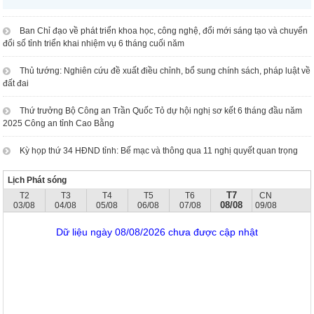
Ban Chỉ đạo về phát triển khoa học, công nghệ, đổi mới sáng tạo và chuyển
đổi số tỉnh triển khai nhiệm vụ 6 tháng cuối năm
Thủ tướng: Nghiên cứu đề xuất điều chỉnh, bổ sung chính sách, pháp luật về
đất đai
Thứ trưởng Bộ Công an Trần Quốc Tỏ dự hội nghị sơ kết 6 tháng đầu năm
2025 Công an tỉnh Cao Bằng
Kỳ họp thứ 34 HĐND tỉnh: Bế mạc và thông qua 11 nghị quyết quan trọng
Lịch Phát sóng
T7
T2
T3
T4
T5
T6
CN
08/08
03/08
04/08
05/08
06/08
07/08
09/08
Dữ liệu ngày 08/08/2026 chưa được cập nhật