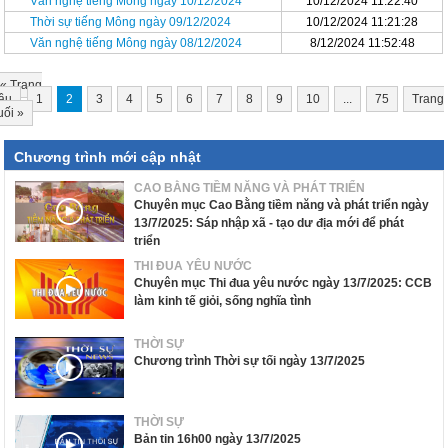
Văn nghệ tiếng Mông ngày 10/12/2024
10/12/2024 11:22:40
Thời sự tiếng Mông ngày 09/12/2024
10/12/2024 11:21:28
Văn nghệ tiếng Mông ngày 08/12/2024
8/12/2024 11:52:48
«
Trang
ầu
1
2
3
4
5
6
7
8
9
10
...
75
Trang
uối
»
Chương trình mới cập nhật
CAO BẰNG TIỀM NĂNG VÀ PHÁT TRIỂN
Chuyên mục Cao Bằng tiềm năng và phát triển ngày
13/7/2025: Sáp nhập xã - tạo dư địa mới để phát
triển
THI ĐUA YÊU NƯỚC
Chuyên mục Thi đua yêu nước ngày 13/7/2025: CCB
làm kinh tế giỏi, sống nghĩa tình
THỜI SỰ
Chương trình Thời sự tối ngày 13/7/2025
THỜI SỰ
Bản tin 16h00 ngày 13/7/2025