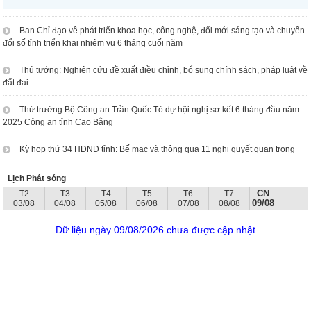
Ban Chỉ đạo về phát triển khoa học, công nghệ, đổi mới sáng tạo và chuyển
đổi số tỉnh triển khai nhiệm vụ 6 tháng cuối năm
Thủ tướng: Nghiên cứu đề xuất điều chỉnh, bổ sung chính sách, pháp luật về
đất đai
Thứ trưởng Bộ Công an Trần Quốc Tỏ dự hội nghị sơ kết 6 tháng đầu năm
2025 Công an tỉnh Cao Bằng
Kỳ họp thứ 34 HĐND tỉnh: Bế mạc và thông qua 11 nghị quyết quan trọng
Lịch Phát sóng
CN
T2
T3
T4
T5
T6
T7
09/08
03/08
04/08
05/08
06/08
07/08
08/08
Dữ liệu ngày 09/08/2026 chưa được cập nhật