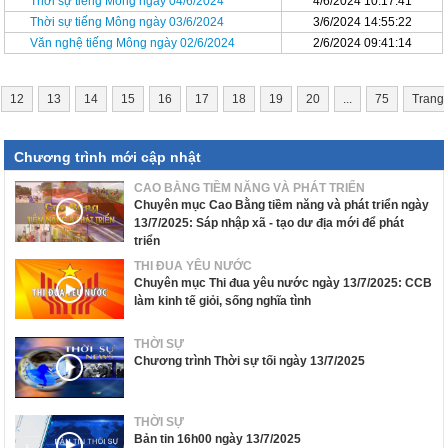
Thời sự tiếng Mông ngày 04/6/2024
4/6/2024 10:17:41
Thời sự tiếng Mông ngày 03/6/2024
3/6/2024 14:55:22
Văn nghệ tiếng Mông ngày 02/6/2024
2/6/2024 09:41:14
12
13
14
15
16
17
18
19
20
...
75
Trang
Chương trình mới cập nhật
CAO BẰNG TIỀM NĂNG VÀ PHÁT TRIỂN
Chuyên mục Cao Bằng tiềm năng và phát triển ngày
13/7/2025: Sáp nhập xã - tạo dư địa mới để phát
triển
THI ĐUA YÊU NƯỚC
Chuyên mục Thi đua yêu nước ngày 13/7/2025: CCB
làm kinh tế giỏi, sống nghĩa tình
THỜI SỰ
Chương trình Thời sự tối ngày 13/7/2025
THỜI SỰ
Bản tin 16h00 ngày 13/7/2025