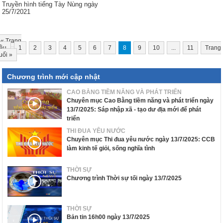
Truyền hình tiếng Tày Nùng ngày
25/7/2021
«
Trang
ầu
1
2
3
4
5
6
7
8
9
10
...
11
Trang
uối
»
Chương trình mới cập nhật
CAO BẰNG TIỀM NĂNG VÀ PHÁT TRIỂN
Chuyên mục Cao Bằng tiềm năng và phát triển ngày
13/7/2025: Sáp nhập xã - tạo dư địa mới để phát
triển
THI ĐUA YÊU NƯỚC
Chuyên mục Thi đua yêu nước ngày 13/7/2025: CCB
làm kinh tế giỏi, sống nghĩa tình
THỜI SỰ
Chương trình Thời sự tối ngày 13/7/2025
THỜI SỰ
Bản tin 16h00 ngày 13/7/2025