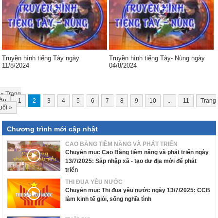
Truyền hình tiếng Tày ngày
Truyền hình tiếng Tày- Nùng ngày
11/8/2024
04/8/2024
«
Trang
ầu
1
2
3
4
5
6
7
8
9
10
...
11
Trang
uối
»
Chương trình mới cập nhật
CAO BẰNG TIỀM NĂNG VÀ PHÁT TRIỂN
Chuyên mục Cao Bằng tiềm năng và phát triển ngày
13/7/2025: Sáp nhập xã - tạo dư địa mới để phát
triển
THI ĐUA YÊU NƯỚC
Chuyên mục Thi đua yêu nước ngày 13/7/2025: CCB
làm kinh tế giỏi, sống nghĩa tình