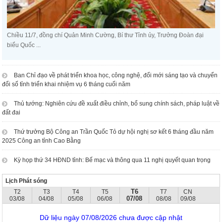
Chiều 11/7, đồng chí Quản Minh Cường, Bí thư Tỉnh ủy, Trưởng Đoàn đại
biểu Quốc ...
Ban Chỉ đạo về phát triển khoa học, công nghệ, đổi mới sáng tạo và chuyển
đổi số tỉnh triển khai nhiệm vụ 6 tháng cuối năm
Thủ tướng: Nghiên cứu đề xuất điều chỉnh, bổ sung chính sách, pháp luật về
đất đai
Thứ trưởng Bộ Công an Trần Quốc Tỏ dự hội nghị sơ kết 6 tháng đầu năm
2025 Công an tỉnh Cao Bằng
Kỳ họp thứ 34 HĐND tỉnh: Bế mạc và thông qua 11 nghị quyết quan trọng
Lịch Phát sóng
T6
T2
T3
T4
T5
T7
CN
07/08
03/08
04/08
05/08
06/08
08/08
09/08
Dữ liệu ngày 07/08/2026 chưa được cập nhật