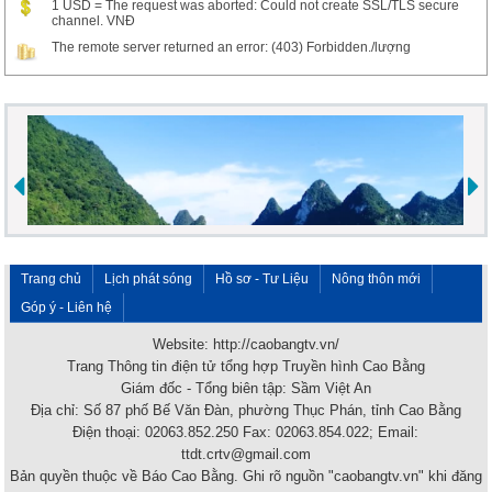
1 USD = The request was aborted: Could not create SSL/TLS secure
channel. VNĐ
The remote server returned an error: (403) Forbidden./lượng
Trang chủ
Lịch phát sóng
Hồ sơ - Tư Liệu
Nông thôn mới
Góp ý - Liên hệ
Website: http://caobangtv.vn/
Trang Thông tin điện tử tổng hợp Truyền hình Cao Bằng
Giám đốc - Tổng biên tập: Sầm Việt An
Địa chỉ: Số 87 phố Bế Văn Đàn, phường Thục Phán, tỉnh Cao Bằng
Điện thoại: 02063.852.250 Fax: 02063.854.022; Email:
ttdt.crtv@gmail.com
Bản quyền thuộc về Báo Cao Bằng. Ghi rõ nguồn "caobangtv.vn" khi đăng