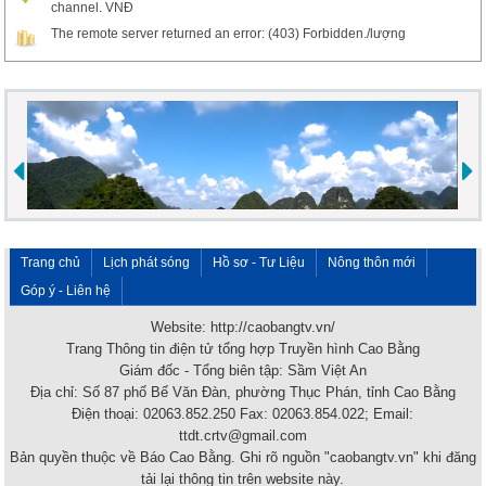
channel. VNĐ
The remote server returned an error: (403) Forbidden./lượng
Trang chủ
Lịch phát sóng
Hồ sơ - Tư Liệu
Nông thôn mới
Góp ý - Liên hệ
Website: http://caobangtv.vn/
Trang Thông tin điện tử tổng hợp Truyền hình Cao Bằng
Giám đốc - Tổng biên tập: Sầm Việt An
Địa chỉ: Số 87 phố Bế Văn Đàn, phường Thục Phán, tỉnh Cao Bằng
Điện thoại: 02063.852.250 Fax: 02063.854.022; Email:
ttdt.crtv@gmail.com
Bản quyền thuộc về Báo Cao Bằng. Ghi rõ nguồn "caobangtv.vn" khi đăng
tải lại thông tin trên website này.