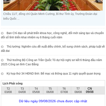
Chiều 11/7, đồng chí Quản Minh Cường, Bí thư Tỉnh ủy, Trưởng Đoàn đại
biểu Quốc ...
Ban Chỉ đạo về phát triển khoa học, công nghệ, đổi mới sáng tạo và chuyển
đổi số tỉnh triển khai nhiệm vụ 6 tháng cuối năm
Thủ tướng: Nghiên cứu đề xuất điều chỉnh, bổ sung chính sách, pháp luật về
đất đai
Thứ trưởng Bộ Công an Trần Quốc Tỏ dự hội nghị sơ kết 6 tháng đầu năm
2025 Công an tỉnh Cao Bằng
Kỳ họp thứ 34 HĐND tỉnh: Bế mạc và thông qua 11 nghị quyết quan trọng
Lịch Phát sóng
CN
T2
T3
T4
T5
T6
T7
09/08
03/08
04/08
05/08
06/08
07/08
08/08
Dữ liệu ngày 09/08/2026 chưa được cập nhật