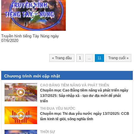
Truyền hình tiếng Tày Nùng ngày
07/6/2020
«
Trang đầu
1
...
11
Trang cuối
»
Chương trình mới cập nhật
CAO BẰNG TIỀM NĂNG VÀ PHÁT TRIỂN
Chuyên mục Cao Bằng tiềm năng và phát triển ngày
13/7/2025: Sáp nhập xã - tạo dư địa mới để phát
triển
THI ĐUA YÊU NƯỚC
Chuyên mục Thi đua yêu nước ngày 13/7/2025: CCB
làm kinh tế giỏi, sống nghĩa tình
THỜI SỰ