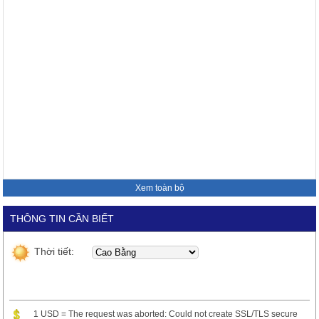
Xem toàn bộ
THÔNG TIN CẦN BIẾT
Thời tiết:
1 USD = The request was aborted: Could not create SSL/TLS secure